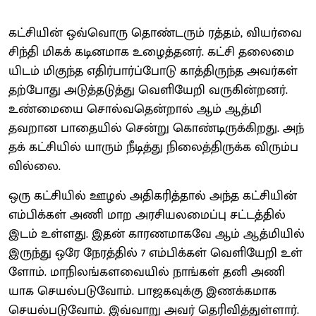
கட்​சி​யின் ஒவ்​வொரு தொண்​டரும் ரத்​தம், வியர்வை
சிந்தி மிகக் கடின​மாக உழைத்​தனர். கட்சி தலை​மை​
யிடம் மிகுந்த எதிர்பார்ப்போடு காத்​திருந்த அவர்​கள்
தற்​போது அடுத்​தடுத்து வெளி​யேறி வரு​கின்​றனர்.
உண்​மையை சொல்​வதென்​றால் ஆம் ஆத்மி
தவறான பாதை​யில் சென்று கொண்​டிருக்​கிறது. அந்​
தக் கட்​சி​யில் யாரும் நீடித்து நிலைத்​திருக்க விரும்​ப​
வில்​லை.
ஒரு கட்​சி​யில் ஊழல் அதி​கரித்தால் அந்த கட்​சி​யின்
எம்​பிக்​கள் அணி மாற அரசி​யலமைப்பு சட்​டத்​தில்
இடம் உள்​ளது. இதன் காரண​மாகவே ஆம் ஆத்​மி​யில்
இருந்து ஒரே நேரத்​தில் 7 எம்பிக்கள் வெளி​யேறி உள்​
ளோம். மாநிலங்​களவை​யில் நாங்​கள் தனி அணி​
யாக செயல்​படு​வோம். பாஜக​வுக்கு இணக்​க​மாக
செயல்​படு​வோம்​. இவ்​வாறு அவர்​ தெரி​வித்​துள்​ளார்​.