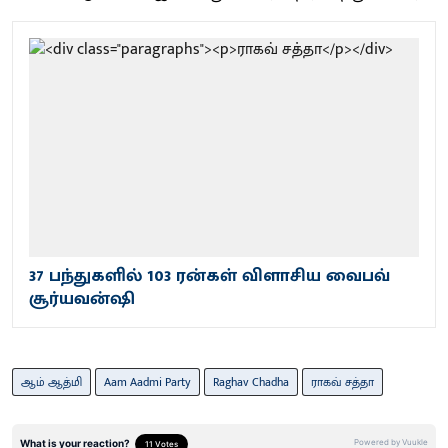
37 பந்துகளில் 103 ரன்கள் விளாசிய வைபவ்
சூர்யவன்ஷி
ஆம் ஆத்மி
Aam Aadmi Party
Raghav Chadha
ராகவ் சத்தா