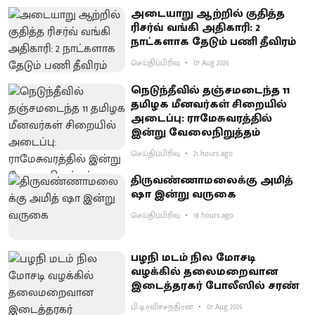
அடையாறு ஆற்றில் குதித்த
ரிசர்வ் வங்கி அதிகாரி: 2
நாட்களாக தேடும் பணி தீவிரம்
செய்திப்பிரிவு
07 Aug 2026
நெடுந்தீவில் தஞ்சமடைந்த 11
தமிழக மீனவர்கள் சிறையில்
அடைப்பு: ராமேசுவரத்தில்
இன்று வேலைநிறுத்தம்
செய்திப்பிரிவு
21 hours ago
திருவண்ணாமலைக்கு அமித்
ஷா இன்று வருகை
செய்திப்பிரிவு
18 hours ago
பழநி மடம் நில மோசடி
வழக்கில் தலைமறைவான
இடைத்தரகர் போலீஸில் சரண்
பி.டி.ரவிச்சந்திரன்
07 Aug 2026