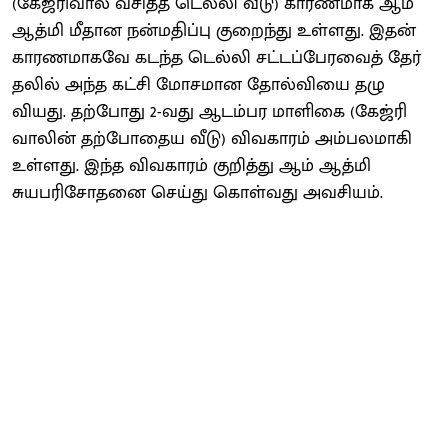
(கேஜ்ரிவால் வசித்த டெல்லி வீடு) காரண​மாக ஆம்
ஆத்மி மீதான நன்​ம​திப்பு குறைந்து உள்​ளது. இதன்
காரண​மாகவே கடந்த டெல்லி சட்​டப்​பேர​வைத் தேர்​
தலில் அந்த கட்சி மோச​மான தோல்வியை தழு​
வியது. தற்​போது 2-வது ஆடம்பர மாளிகை (கேஜ்ரி​
வாலின் தற்​போதைய வீடு) விவ​காரம் அம்​பல​மாகி
உள்ளது. இந்த விவ​காரம் குறித்து ஆம் ஆத்மி
சுயபரிசோதனை செய்து கொள்​வது அவசி​யம்.