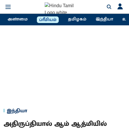
அண்மை
தமிழகம்
இந்தியா
உல
ப்ரீமியம்
இந்தியா
அதிருப்தியால் ஆம் ஆத்மியில்