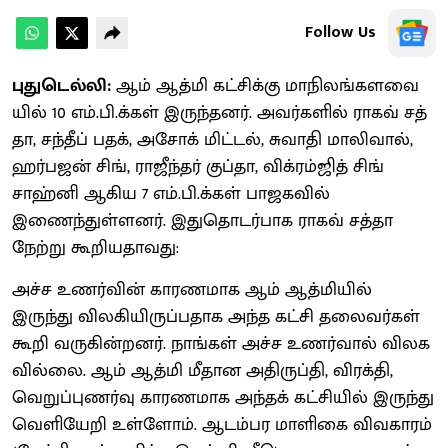
Follow Us
புதுடெல்லி:
ஆம் ஆத்மி கட்​சிக்கு மாநிலங்​களவை​
யில் 10 எம்​.பி.க்​கள் இருந்​தனர். அவர்​களில் ராகவ் சத்​
தா, சந்​தீப் பதக், அசோக் மிட்​டல், சுவாதி மாலி​வால்,
ஹர்​பஜன் சிங், ராஜீந்​தர் குப்​தா, விக்​ரம்​ஜித் சிங்
சாஹ்னி ஆகிய 7 எம்.​பி.க்​கள் பாஜக​வில்
இணைந்துள்​ளனர். இதுதொடர்​பாக ராகவ் சத்தா
நேற்று கூறிய​தாவது:
அச்ச உணர்​வின் காரண​மாக ஆம் ஆத்​மி​யில்
இருந்து விலகியிருப்​ப​தாக அந்த கட்சி தலை​வர்​கள்
கூறி வரு​கின்​றனர். நாங்​கள் அச்ச உணர்​வால் வில​க​
வில்​லை. ஆம் ஆத்மி மீதான அதிருப்​தி, விரக்​தி,
வெறுப்​புணர்வு காரண​மாக அந்தக் கட்​சி​யில் இருந்து
வெளி​யேறி உள்​ளோம். ஆடம்பர மாளிகை விவ​காரம்