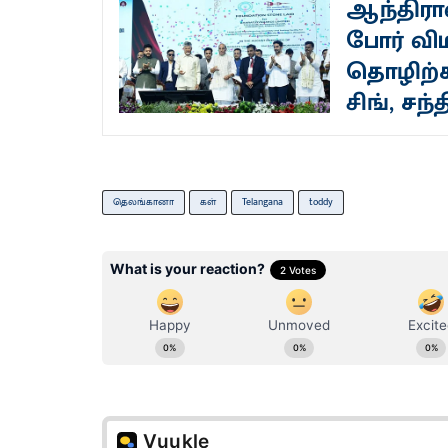
ஆந்திராவ
போர் விம
தொழிற்ச
சிங், சந்
தெலங்கானா
கள்
Telangana
toddy