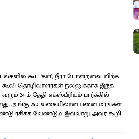
ட்​டல்​களில் கூட ‘கள்’, நீரா போன்​றவை விற்க
கும் கூலி தொழிலா​ளர்​கள் நலனுக்​காக இந்த
ும் 24-ம் தேதி எக்​ஸ்​பீரி​யம் பார்க்​கில்
ுள்​ளது. அங்கு 250 வகையி​லான பனை மரங்​கள்
்டு ரசிக்க வேண்​டும். இவ்​வாறு அவர்​ கூறி​