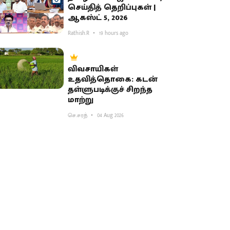
செய்தித் தெறிப்புகள் |
ஆகஸ்ட் 5, 2026
Rathish.R
19 hours ago
விவசாயிகள்
உதவித்தொகை: கடன்
தள்ளுபடிக்குச் சிறந்த
மாற்று
செ.சரத்
04 Aug 2026