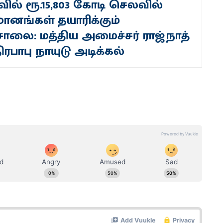
ில் ரூ.15,803 கோடி செலவில்
ானங்கள் தயாரிக்கும்
ாலை: மத்திய அமைச்சர் ராஜ்நாத்
திரபாபு நாயுடு அடிக்கல்