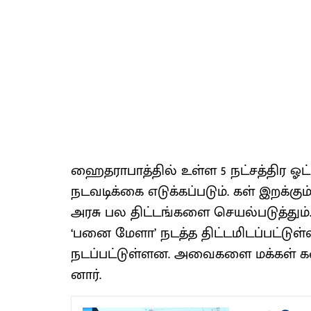
ஹைத​ரா​பாத்​தில் உள்ள 5 நட்​சத்​திர ஓ
நடவடிக்கை எடுக்​கப்​படும். கள் இறக்​
அரசு பல திட்​டங்​களை செயல்​படுத்​தும். வர
‘பனை மேளா’ நடத்த திட்​ட​மிடப்​பட்​ட
நடப்​பட்​டுள்​ளன. அவை​களை மக்​கள் கண
னார்​.