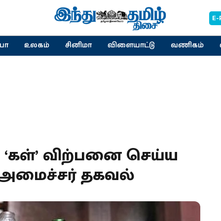
E-
யா
உலகம்
சினிமா
விளையாட்டு
வணிகம்
் ‘கள்’ விற்பனை செய்ய
 அமைச்சர் தகவல்