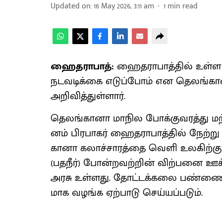
Updated on
:
16 May 2026, 3:11 am
1
min read
ஹைதராபாத்:
ஹைத​ரா​பாத்​தில் உள்ள நட
நடவடிக்கை எடுப்​போம் என தெலங்​கான
அறி​வித்​துள்​ளார்.
தெலங்​கானா மாநில போக்​கு​வரத்து மற்
னம் பிர​பாகர் ஹைத​ரா​பாத்​தில் நேற்று
கானா கலாச்​சா​ரத்தை வெளி உலகிற்கு தெ
(பதநீர்) போன்​றவற்​றின் விற்​பனை ஊக்​கு
அரசு உள்​ளது. தோட்டக்கலை பண்ணைகள
மாக வழங்க ஏற்​பாடு செய்​யப்​படும்.