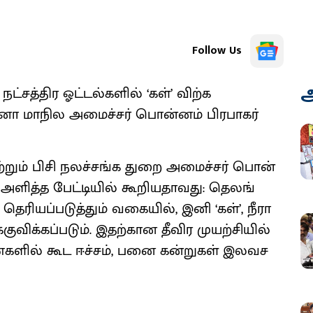
Follow Us
அ
்​சத்​திர ஓட்​டல்​களில் ‘கள்’ விற்க
ா மாநில அமைச்​சர் பொன்​னம் பிர​பாகர்
​றும் பிசி நலச்​சங்க துறை அமைச்​சர் பொன்​
 அளித்த பேட்​டி​யில் கூறிய​தாவது: தெலங்​
ரியப்​படுத்​தும் வகை​யில், இனி ‘கள்’, நீரா
விக்​கப்​படும். இதற்​கான தீவிர முயற்​சி​யில்
ில் கூட ஈச்​சம், பனை கன்​றுகள் இலவச​