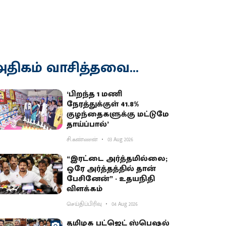
திகம் வாசித்தவை...
‘பிறந்த 1 மணி
நேரத்துக்குள் 41.8%
குழந்தைகளுக்கு மட்டுமே
தாய்ப்பால்’
சி.கண்ணன்
03 Aug 2026
“இரட்டை அர்த்தமில்லை;
ஒரே அர்த்தத்தில் தான்
பேசினேன்” - உதயநிதி
விளக்கம்
செய்திப்பிரிவு
04 Aug 2026
தமிழக பட்ஜெட் ஸ்பெஷல்