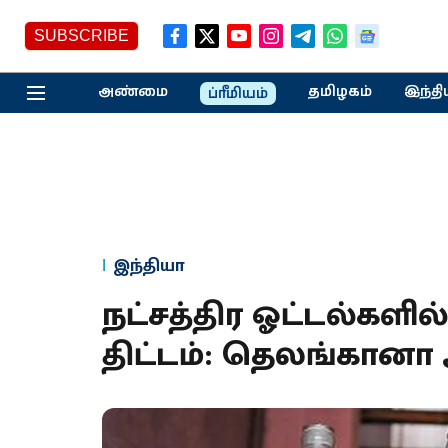
SUBSCRIBE
அண்மை
தமிழகம்
இந்தி
ப்ரீமியம்
இந்தியா
நட்சத்திர ஓட்டல்களில
திட்டம்: தெலங்கானா