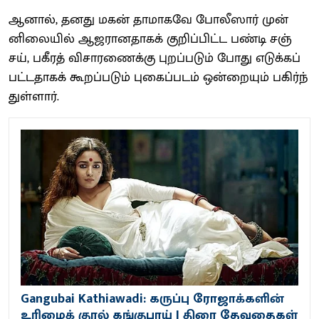
ஆனால், தனது மகன் தாமாகவே போலீ​ஸார் முன்​
னிலை​யில் ஆஜரான​தாகக் குறிப்​பிட்ட பண்டி சஞ்​
சய், பகீரத் வி​சா​ரணைக்கு புறப்​படும் போது எடுக்​கப்​
பட்​ட​தாகக் கூறப்​படும்​ புகைப்​படம்​ ஒன்​றை​யும்​ பகிர்ந்​
துள்​ளார்​.
Gangubai Kathiawadi: கருப்பு ரோஜாக்களின்
உரிமைக் குரல் கங்குபாய் | திரை தேவதைகள்