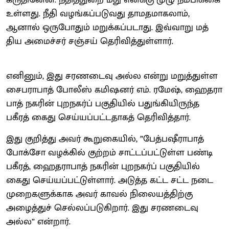
உள்​ளது. நீதி வழங்​கப்​படு​வது தாமத​மாகலாம்,
ஆனால் ஒரு​போதும் மறுக்கப்படாது. இவ்​வாறு மத்​
திய அமைச்​சர் சஞ்​சய் தெரிவித்துள்ளார்.
எனினும், இது சரணடைவு அல்ல என்று மறுத்​துள்ள
சைப​ரா​பாத் போலீஸ் கமிஷனர் எம். ரமேஷ், ஹைத​ரா​
பாத் நகரின் புறநகர்ப் பகு​தி​யில் பதுங்​கி​யிருந்த
பகீரத் கைது செய்​யப்​பட்​ட​தாகத் தெரிவித்​தார்.
இது குறித்து அவர் கூறுகை​யில், ”பேத்​பஷீ​ரா​பாத்
போக்சோ வழக்கில் குற்​றம் சாட்​டப்​பட்​டுள்ள பண்டி
பகீரத், ஹைத​ரா​பாத் நகரின் புறநகர்ப் பகு​தி​யில்
கைது செய்​யப்​பட்​டுள்​ளார். அடுத்த கட்ட சட்ட நடை​
முறை​களுக்​காக அவர் காவல் நிலை​யத்​திற்கு
அழைத்​துச் செல்​லப்​படு​கிறார். இது சரணடைவு
அல்ல” என்​றார்.