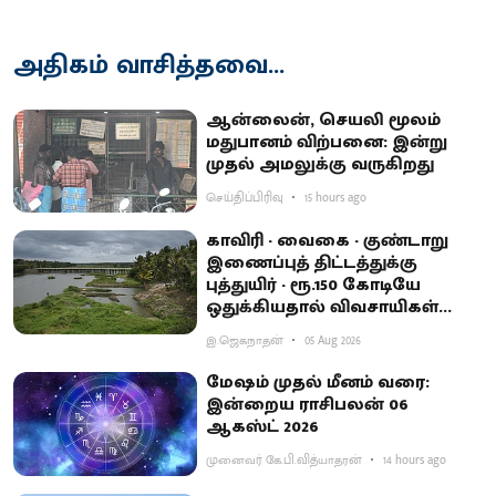
அதிகம் வாசித்தவை...
ஆன்லைன், செயலி மூலம்
மதுபானம் விற்பனை: இன்று
முதல் அமலுக்கு வருகிறது
செய்திப்பிரிவு
15 hours ago
காவிரி - வைகை - குண்டாறு
இணைப்புத் திட்டத்துக்கு
புத்துயிர் - ரூ.150 கோடியே
ஒதுக்கியதால் விவசாயிகள்
ஏமாற்றம்
இ.ஜெகநாதன்
05 Aug 2026
மேஷம் முதல் மீனம் வரை:
இன்றைய ராசிபலன் 06
ஆகஸ்ட் 2026
முனைவர் கே.பி.வித்யாதரன்
14 hours ago