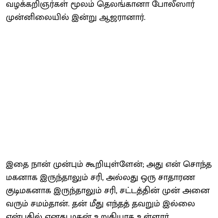
வழக்​கறிஞர்​கள் மூலம் தெலங்​கானா போலீ​ஸார்
முன்னிலை​யில் இன்று ஆஜரா​னார்.
இதை நான் முன்​பும் கூறி​யுள்​ளேன்; அது என் சொந்த
மகனாக இருந்​தா​லும் சரி, அல்​லது ஒரு சாதாரண
குடிமக​னாக இருந்தாலும் சரி, சட்​டத்​தின் முன் அனை​
வரும் சமம்​தான். தன் மீது எந்​தத் தவறும் இல்லை
என்​ப​தில் எனது மகன் உறு​தி​யாக உள்ளார்.