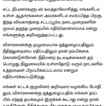
சட்ட நிபுணர்​களு​டன் கலந்​தாலோ​சித்​து, எங்​களிடம்
உள்ள ஆதா​ரங்​களை அவர்​களிடம் சமர்ப்​பித்த பிறகு,
இந்த விவகாரத்தை சட்​டப்​பூர்வ நடை​முறை​களின்
மூலம் தகுந்த முறையில் எதிர்​கொள்​ளலாம் என்று
எங்​களுக்கு அறிவுறுத்தப்பட்டது.
விசா​ரணைக்கு முழு​மை​யாக ஒத்​துழைப்​ப​தி​லும்,
நீதித்​துறையை மதிப்​ப​தி​லும் நான் நம்​பிக்கை
கொண்​டுள்​ளேன். நீதி​மன்ற நடவடிக்​கைகள் தற்​
பொழுது நிலு​வை​யில் உள்​ளதோடு, வரும் நாட்​களில்
உத்​தர​வு​கள் பிறப்​பிக்​கப்​படலாம் என்​றும்
எதிர்பார்க்கப்​படு​கிறது.
எங்​கள் சட்​டக் குழு​வினர் அறி​வுரை வழங்​கிய போதி​
லும், விசா​ரணைக்கு ஒத்​துழைப்​ப​தில் எங்​கள் தரப்​
பில் எந்​தத் தயக்​க​மும் இருக்​கக் கூடாது என்று நான்
கருதினேன். நீதித்​துறை மீது எனக்கு முழு நம்​பிக்கை