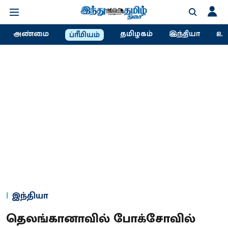
அண்மை
தமிழகம்
இந்தியா
உல
ப்ரீமியம்
இந்தியா
தெலங்கானாவில் போக்சோவில்