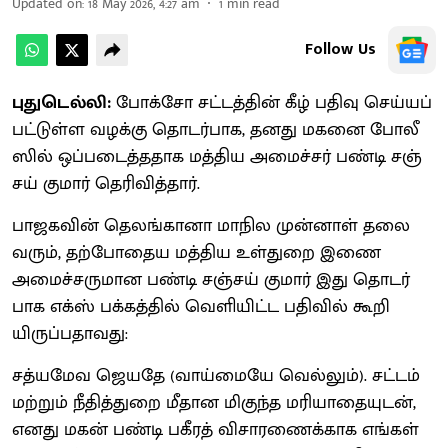
Updated on
:
18 May 2026, 4:27 am
1
min read
Follow Us
புதுடெல்லி:
​போக்சோ சட்​டத்​தின் கீழ் பதிவு செய்​யப்​
பட்​டுள்ள வழக்கு தொடர்​பாக, தனது மகனை போலீ​
ஸில் ஒப்​படைத்ததாக மத்​திய அமைச்​சர் பண்டி சஞ்​
சய் குமார் தெரி​வித்​தார்.
பாஜக​வின் தெலங்​கானா மாநில முன்​னாள் தலை​
வரும், தற்​போதைய மத்​திய உள்​துறை இணை
அமைச்​சரு​மான பண்டி சஞ்சய் குமார் இது தொடர்​
பாக எக்ஸ் பக்​கத்​தில் வெளி​யிட்ட பதிவில் கூறி​
யிருப்​ப​தாவது:
சத்​யமேவ ஜெயதே (வாய்​மையே வெல்​லும்). சட்​டம்
மற்​றும் நீதித்​துறை மீதான மிகுந்த மரியாதையுடன்,
எனது மகன் பண்டி பகீரத் விசா​ரணைக்​காக எங்​கள்