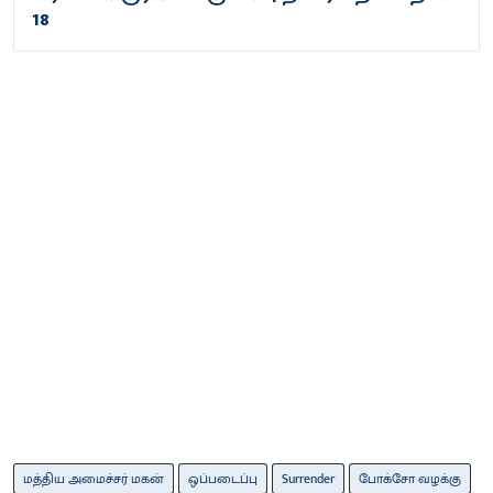
18
மத்திய அமைச்சர் மகன்
ஒப்படைப்பு
Surrender
போக்சோ வழக்கு