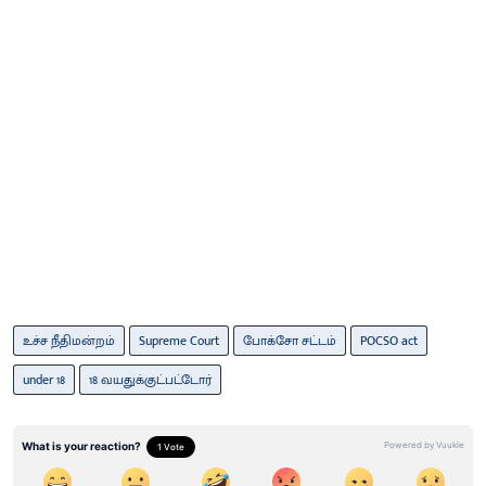
உச்ச நீதிமன்றம்
Supreme Court
போக்சோ சட்டம்
POCSO act
under 18
18 வயதுக்குட்பட்டோர்