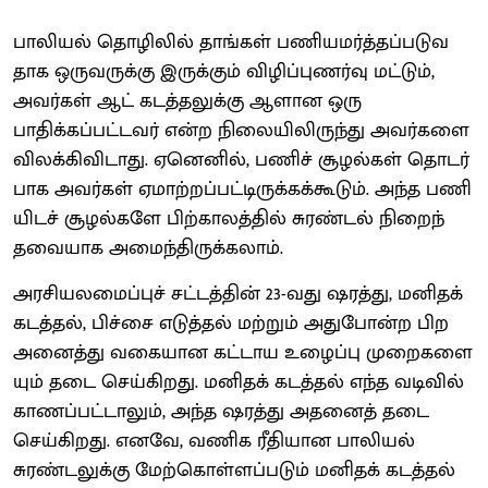
பாலியல் தொழிலில் தாங்​கள் பணியமர்த்​தப்​படு​வ​
தாக ஒரு​வருக்கு இருக்​கும் விழிப்​புணர்வு மட்டும்,
அவர்​கள் ஆட்​ கடத்​தலுக்கு ஆளான ஒரு
பாதிக்கப்பட்டவர் என்ற நிலை​யி​லிருந்து அவர்​களை
விலக்கிவிடாது. ஏனெனில், பணிச்​ சூழல்​கள் தொடர்​
பாக அவர்கள் ஏமாற்​றப்​பட்​டிருக்​கக்​கூடும். அந்த பணி​
யிடச் சூழல்களே பிற்​காலத்​தில் சுரண்​டல் நிறைந்​
தவை​யாக அமைந்திருக்​கலாம்.
அரசி​யலமைப்​புச் சட்​டத்​தின் 23-வது ஷரத்​து, மனிதக்
கடத்​தல், பிச்சை எடுத்​தல் மற்​றும் அது​போன்ற பிற
அனைத்து வகை​யான கட்​டாய உழைப்பு முறை​களை​
யும் தடை செய்​கிறது. மனிதக் கடத்​தல் எந்த வடி​வில்
காணப்​பட்​டாலும், அந்த ஷரத்து அதனைத் தடை
செய்​கிறது. எனவே, வணிக ரீ​தி​யான பாலியல்
சுரண்டலுக்கு மேற்​கொள்​ளப்​படும் மனிதக் கடத்​தல்