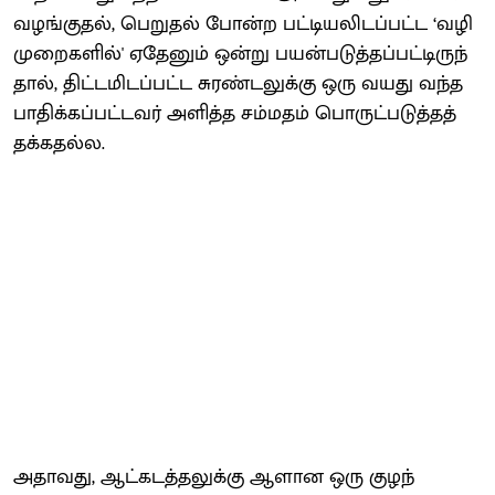
வழங்​குதல்​, பெறு​தல் போன்ற பட்​டியலிடப்​பட்ட ‘வழி​
முறை​களில்' ஏதேனும் ஒன்று பயன்​படுத்​தப்​பட்​டிருந்​
தால், திட்​ட​மிடப்​பட்ட சுரண்​டலுக்கு ஒரு வயது வந்த
பாதிக்​கப்​பட்​ட​வர் அளித்த சம்​மதம் பொருட்​படுத்​தத்​
தக்​கதல்ல.
அதாவது, ஆட்​கடத்​தலுக்கு ஆளான ஒரு குழந்​