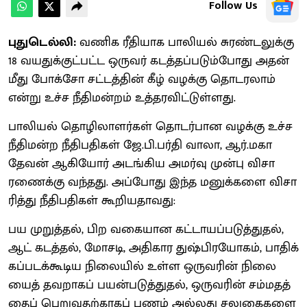
Follow Us
புதுடெல்லி:
வணி​க ரீ​தி​யாக பாலியல் சுரண்​டலுக்கு
18 வயதுக்குட்​பட்ட ஒரு​வர் கடத்​தப்​படும்​போது அதன் ​
மீது போக்சோ சட்டத்தின் கீழ் வழக்கு தொடரலாம்
என்று உச்ச நீதி​மன்​றம் உத்தரவிட்டுள்​ளது.
பாலியல் தொழிலா​ளர்​கள் தொடர்​பான வழக்கு உச்ச
நீதி​மன்ற நீதிப​தி​கள் ஜே.பி.பர்​தி ​வாலா, ஆர்​.ம​கா
தேவன் ஆகியோர் அடங்கிய அமர்வு முன்பு விசா​
ரணைக்கு வந்​தது. அப்​போது இந்த மனுக்​களை விசா​
ரித்து நீதிப​தி​கள் கூறிய​தாவது:
பய முறுத்​தல், பிற வகை​யான கட்​டாயப்​படுத்​துதல்,
ஆட்​ கடத்​தல், மோசடி, அதிகார துஷ்பிரயோகம், பாதிக்​
கப்​படக்​கூடிய நிலை​யில் உள்ள ஒரு​வரின் நிலை​
யைத் தவறாகப் பயன்​படுத்​துதல், ஒரு​வரின் சம்மதத்​
தைப் பெறு​வதற்​காகப் பணம் அல்​லது சலுகைகளை