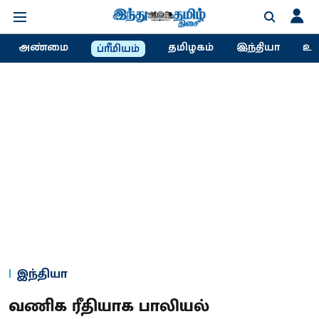
அண்மை
தமிழகம்
இந்தியா
உல
ப்ரீமியம்
இந்தியா
வணிக ரீதியாக பாலியல்