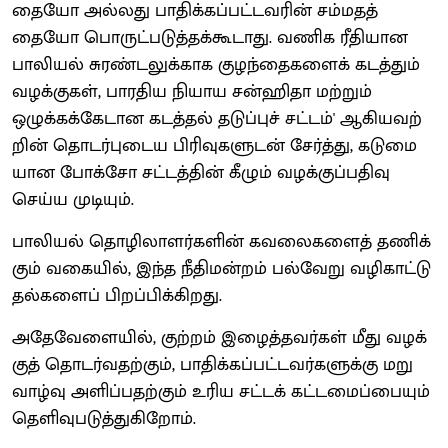
தையோ அல்​லது பாதிக்​கப்​பட்​ட​வரின் சம்​மதத்​
தையோ பொருட்​படுத்​தக்​கூ​டாது. வணிக ரீதி​யான
பாலியல் சுரண்​டலுக்​காக குழந்​தைகளைக் கடத்தும்
வழக்​கு​கள், பார​திய நியாய சன்​ஹிதா மற்​றும்
ஒழுக்கக்கேடான கடத்​தல் தடுப்​புச் சட்​டம்' ஆகிய​வற்​
றின் தொடர்புடைய பிரிவு​களு​டன் சேர்த்​து, கடுமை​
யான போக்சோ சட்​டத்​தின் கீழும் வழக்​குப்​ப​திவு
செய்ய முடி​யும்.
பாலியல் தொழிலா​ளர்​களின் கவலைகளைத் தணிக்​
கும் வகை​யில், இந்த நீதி​மன்​றம் பல்​வேறு வழி​காட்​டு​
தல்​களைப் பிறப்​பிக்​கிறது.
அதேவேளை​யில், குற்​றம் இழைத்​தவர்​கள் மீது வழக்​
குத் தொடர்வதற்​கும், பாதிக்​கப்​பட்​ட​வர்​களுக்கு மறு ​
வாழ்வு அளிப்பதற்​கும் உரிய சட்​டக் கட்​டமைப்​பை​யும்
தெளிவுபடுத்துகிறோம்.