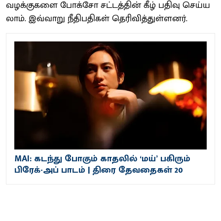
வழக்குகளை போக்சோ சட்​டத்​தின் கீழ் பதிவு செய்​ய​
லாம். இவ்வாறு நீதிப​தி​கள்​ தெரி​வித்​துள்​ளனர்​.
MAI: கடந்து போகும் காதலில் ‘மய்’ பகிரும்
பிரேக்-அப் பாடம் | திரை தேவதைகள் 20