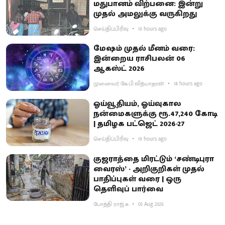
மதுபானம் விற்பனை: இன்று
முதல் அமலுக்கு வருகிறது
செய்திப்பிரிவு
19 hours ago
மேஷம் முதல் மீனம் வரை:
இன்றைய ராசிபலன் 06
ஆகஸ்ட் 2026
முனைவர் கே.பி.வித்யாதரன்
18 hours ago
ஓய்வூதியம், ஓய்வுகால
நன்மைகளுக்கு ரூ.47,240 கோடி
| தமிழக பட்ஜெட் 2026-27
செய்திப்பிரிவு
19 hours ago
குஜராத்தை மிரட்டும் ‘சண்டிபுரா
வைரஸ்’ - அறிகுறிகள் முதல்
பாதிப்புகள் வரை | ஒரு
தெளிவுப் பார்வை
போத்தி ராஜ்.க
05 Aug 2026