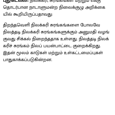
புதுடெல்லி:
நிலக்​கரி, சுரங்​கங்​கள் மற்​றும் எஃகு
தொடர்​பான நாடாளு​மன்ற நிலைக்​குழு அறிக்​கை​
யில் கூறி​யிருப்​ப​தாவது:
திறந்​தவெளி நிலக்​கரி சுரங்​கங்​களை போலவே
நிலத்​தடி நிலக்​கரி சுரங்​கங்​களுக்​கும் அனு​மதி வழங்​
கு​வது சிக்​கல் நிறைந்​த​தாக உள்​ளது. நிலத்​தடி நிலக்​
கரிச் சுரங்​கம் நிலப் பயன்​பாட்டை குறைக்​கிறது.
இதன் மூலம் காடு​கள் மற்​றும் உள்​கட்​டமைப்​பு​கள்
பாது​காக்​கப்​படு​கின்றன.