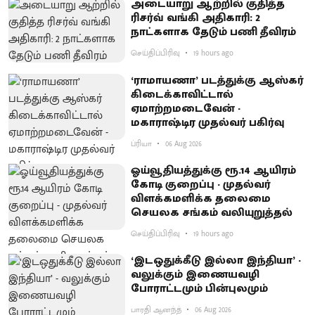
அடையாறு ஆற்றில் குதித்த
ரிசர்வ் வங்கி அதிகாரி: 2
நாட்களாக தேடும் பணி தீவிரம்
செய்திப்பிரிவு
19 hours ago
‘ராமாயணா’ படத்துக்கு ஆஸ்கர்
கிடைக்காவிட்டால்
ஏமாற்றமடைவேன் -
மகாராஷ்டிர முதல்வர் பகிர்வு
ப்ரியா
06 Aug 2026
ஓய்வூதியத்துக்கு ரூ.14 ஆயிரம்
கோடி குறைப்பு - முதல்வர்
விளக்கமளிக்க தலைமை
செயலக சங்கம் வலியுறுத்தல்
செய்திப்பிரிவு
19 hours ago
‘இடஒதுக்கீடு இல்லா இந்தியா’ -
வலுக்கும் இணையவழி
போராட்டமும் பின்புலமும்
பாரதி ஆனந்த்
06 Aug 2026