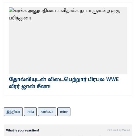
தோல்வியுடன் விடைபெற்றார் பிரபல WWE
வீரர் ஜான் சீனா!
இந்தியா
India
சுரங்கம்
mine