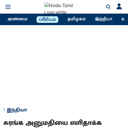
அண்மை
தமிழகம்
இந்தியா
உல
ப்ரீமியம்
இந்தியா
சுரங்க அனுமதியை எளிதாக்க