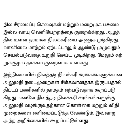
நில சீரமைப்பு செல​வு​கள் மற்​றும் மறை​முக பசுமை
இல்ல வாயு வெளி​யேற்​றத்தை குறைக்​கிறது. ஆழத்​
தில் உள்ள தரமான நிலக்​கரியை அணுக முடிகிறது.
வானிலை மாற்​றம் ஏற்​பட்​டாலும் ஆண்டு முழு​வதும்
செயல்​படு​வதை உறுதி செய்ய முடிகிறது. மேலும் சுற்​
றுச்​சூழல் தாக்​கம் குறை​வாக உள்​ளது.
இந்​நிலை​யில் நிலத்​தடி நிலக்​கரி சுரங்​கங்​களுக்​கான
அனு​மதி நடை​முறை​கள் சிக்​கலான​தாக இருப்​ப​தால்
திட்​டப் பணி​களில் தாமதம் ஏற்​படு​வ​தாக கூறப்​படு​
கிறது. எனவே நிலத்​தடி நிலக்​கரி சுரங்​கங்​களுக்கு
அனு​மதி வழங்​கு​வதற்​கான கொள்கை மற்​றும் விதி​
முறை​களை எளிமைப்​படுத்த வேண்​டும். இவ்​வாறு
அந்த அறிக்​கை​யில் கூறப்​பட்​டுள்​ளது.