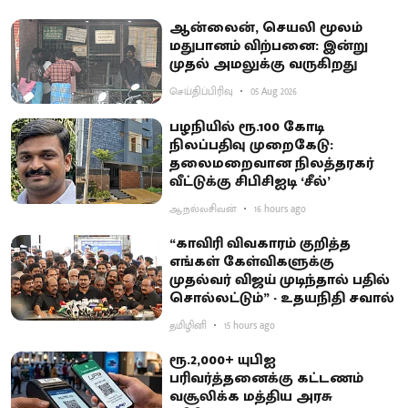
ஆன்லைன், செயலி மூலம்
மதுபானம் விற்பனை: இன்று
முதல் அமலுக்கு வருகிறது
செய்திப்பிரிவு
05 Aug 2026
பழநியில் ரூ.100 கோடி
நிலப்பதிவு முறைகேடு:
தலைமறைவான நிலத்தரகர்
வீட்டுக்கு சிபிசிஐடி ‘சீல்’
ஆ.நல்லசிவன்
16 hours ago
“காவிரி விவகாரம் குறித்த
எங்கள் கேள்விகளுக்கு
முதல்வர் விஜய் முடிந்தால் பதில்
சொல்லட்டும்” - உதயநிதி சவால்
தமிழினி
15 hours ago
ரூ.2,000+ யுபிஐ
பரிவர்த்தனைக்கு கட்டணம்
வசூலிக்க மத்திய அரசு