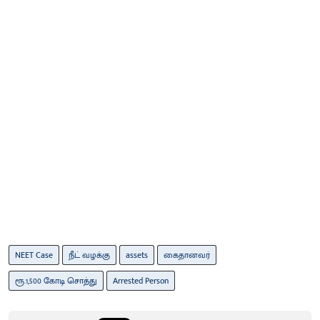
NEET Case
நீட் வழக்கு
assets
கைதானவர்
ரூ.1,500 கோடி சொத்து
Arrested Person