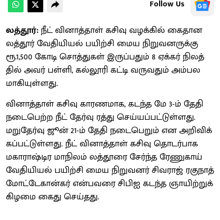
Follow Us
லத்தூர்:
நீட் வினாத்​தாள் கசிவு வழக்​கில் கைதான
லத்​தூர் வேதியியல் பயிற்சி மைய நிறு​வனருக்கு
ரூ.1,500 கோடி சொத்துகள் இருப்​பதும் 8 ஏக்​கர் நிலத்​
தில் அவர் பள்​ளி, கல்​லூரி கட்டி வரு​வதும் அம்​பல​
மாகி​யுள்​ளது.
வினாத்​தாள் கசிவு காரண​மாக, கடந்த மே 3-ம் தேதி
நடை​பெற்ற நீட் தேர்வு ரத்து செய்​யப்​பட்​டுள்​ளது.
மறுதேர்வு ஜூன் 21-ம் தேதி நடை​பெறும் என அறிவிக்​
கப்​பட்​டுள்​ளது. நீட் வினாத்​தாள் கசிவு தொடர்​பாக
மகா​ராஷ்டிர மாநிலம் லத்​தூரை சேர்ந்த ரேணு​காய்
வேதி​யியல் பயிற்சி மைய நிறு​வனர் சிவ​ராஜ் ரகு​நாத்
மோட்​டே​கான்​கர் என்​பவரை சிபிஐ கடந்த ஞாயிற்​றுக்​
கிழமை கைது செய்தது.