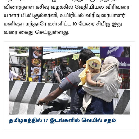
வினாத்​தாள் கசிவு வழக்​கில் வேதி​யியல் விரிவுரை​
யாளர் பி.​வி.குல்​கர்​னி, உயி​ரியல் விரிவுரை​யாளர்
மனிஷா மந்​தாரே உள்​ளிட்ட 10 பேரை சிபிஐ இது​
வரை கைது செய்​துள்​ளது.
தமிழகத்தில் 17 இடங்களில் வெயில் சதம்