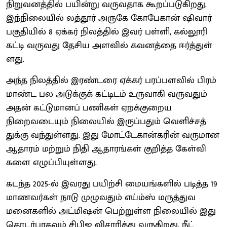
நிறு​வனத்​தில் பயின்று வரு​வ​தாக கூறப்படுகிறது.
இந்​நிலை​யில் லத்​தூர் அருகே கோபே​கான் ஷிவார்
பகு​தி​யில் 8 ஏக்​கர் நிலத்​தில் இவர் பள்​ளி, கல்​லூரி
கட்டி வரு​வது தேசிய அளவில் கவனத்தை ஈர்த்​துள்​
ளது.
அந்த நிலத்​தில் இரண்​டரை ஏக்​கர் பரப்​பள​வில் பிரம்​
மாண்ட பல அடுக்​குக் கட்​டிடம் உரு​வாகி வரு​வதும்
அதன் கட்​டு​மானப் பணிகள் ஏறக்​குறைய
நிறைவடை​யும் நிலை​யில் இருப்​பதும் வெளிச்​சத்​
துக்கு வந்​துள்​ளது. இது மோட்​டே​கான்​கரின் வரு​மான
ஆதா​ரம் மற்​றும் நிதி ஆதா​ரங்​கள் குறித்த கேள்வி​
களை எழுப்பியுள்​ளது.
கடந்த 2025-ல் இவரது பயிற்சி மையங்​களில் படித்த 19
மாணவர்கள் நாடு முழு​வதும் எய்ம்ஸ் மருத்​து​வ​
மனை​களில் அட்மிஷன் பெற்​றுள்ள நிலை​யில் இது
தொடர்​பாக​வும் சிபிஐ விசா​ரித்து வரு​கிறது. நீட்