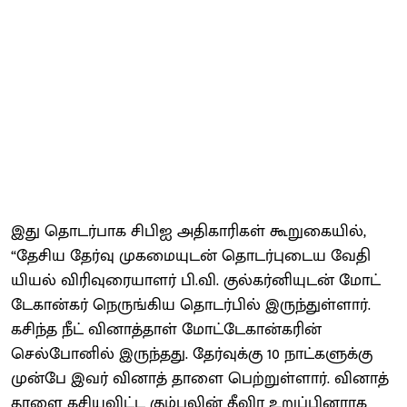
இது தொடர்​பாக சிபிஐ அதி​காரி​கள் கூறுகை​யில்,
“தேசிய தேர்வு முகமை​யுடன் தொடர்​புடைய வேதி​
யியல் விரிவுரை​யாளர் பி.​வி. குல்​கர்​னி​யுடன் மோட்​
டே​கான்​கர் நெருங்​கிய தொடர்​பில் இருந்துள்​ளார்.
கசிந்த நீட் வினாத்​தாள் மோட்​டே​கான்​கரின்
செல்போனில் இருந்​தது. தேர்​வுக்கு 10 நாட்​களுக்கு
முன்பே இவர் வினாத் தாளை பெற்​றுள்​ளார். வினாத்​
தாளை கசி​ய​விட்ட கும்பலின் தீவிர உறுப்​பின​ராக