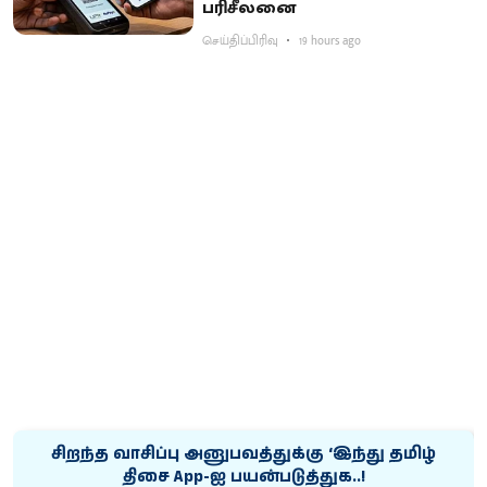
பரிசீலனை
செய்திப்பிரிவு
19 hours ago
சிறந்த வாசிப்பு அனுபவத்துக்கு ‘இந்து தமிழ்
திசை App-ஐ பயன்படுத்துக..!