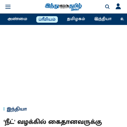
அண்மை
தமிழகம்
இந்தியா
உல
ப்ரீமியம்
இந்தியா
‘நீட்' வழக்கில் கைதானவருக்கு