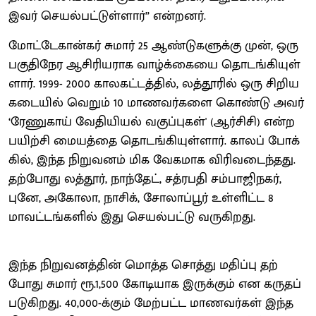
இவர் செயல்​பட்​டுள்​ளார்” என்றனர்.
மோட்​டே​கான்​கர் சுமார் 25 ஆண்​டு​களுக்கு முன், ஒரு
பகு​திநேர ஆசிரிய​ராக வாழ்க்​கையை தொடங்​கி​யுள்​
ளார். 1999- 2000 கால​கட்​டத்​தில், லத்​தூரில் ஒரு சிறிய
கடை​யில் வெறும் 10 மாணவர்களை கொண்டு அவர்
‘ரேணு​காய் வேதி​யியல் வகுப்புகள்' (ஆர்​சிசி) என்ற
பயிற்சி மையத்தை தொடங்கியுள்ளார். காலப் ​போக்​
கில், இந்த நிறு​வனம் மிக வேக​மாக விரிவடைந்​தது.
தற்​போது லத்​தூர், நாந்​தேட், சத்​ரபதி சம்​பாஜிநகர்,
புனே, அகோலா, நாசிக், சோலாப்​பூர் உள்​ளிட்ட 8
மாவட்​டங்​களில் இது செயல்​பட்டு வரு​கிறது.
இந்​த நிறு​வனத்​தின் மொத்த சொத்து மதிப்பு தற்​
போது சுமார் ரூ.1,500 கோடி​யாக இருக்​கும் என கருதப்​
படு​கிறது. 40,000-க்​கும் மேற்​பட்ட மாணவர்​கள் இந்த