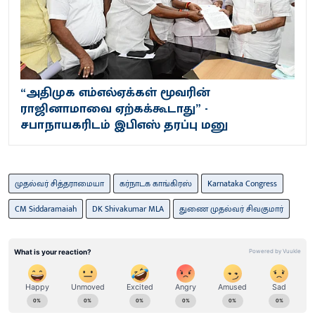
“அதிமுக எம்எல்ஏக்கள் மூவரின்
ராஜினாமாவை ஏற்கக்கூடாது” -
சபாநாயகரிடம் இபிஎஸ் தரப்பு மனு
முதல்வர் சித்தராமையா
கர்நாடக காங்கிரஸ்
Karnataka Congress
CM Siddaramaiah
DK Shivakumar MLA
துணை முதல்வர் சிவகுமார்