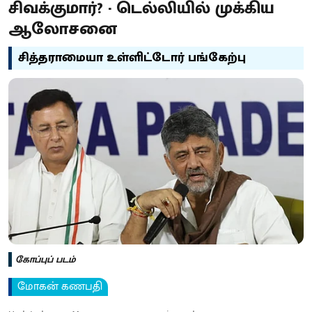
சிவக்குமார்? - டெல்லியில் முக்கிய
ஆலோசனை
சித்தராமையா உள்ளிட்டோர் பங்கேற்பு
கோப்புப் படம்
மோகன் கணபதி