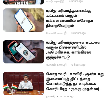
பாரதி ஆனந்த்
18 hours ago
யுபிஐ பரிவர்த்தனைக்கு
கட்டணம் வசூல் -
மக்களவையில் மசோதா
நிறைவேற்றம்
மோகன் கணபதி
20 hours ago
யுபிஐ பரிவர்த்தனை கட்டண
வசூல் பின்னணியில்
அமெரிக்கா: காங்கிரஸ்
குற்றச்சாட்டு
மோகன் கணபதி
19 hours ago
கோதாவரி - காவிரி - குண்டாறு
இணைப்புத் திட்டத்தை
செயல்படுத்த நடவடிக்கை
கோரி பிரதமருக்கு முதல்வர்
விஜய் கடிதம்
மு.சக்தி
19 hours ago