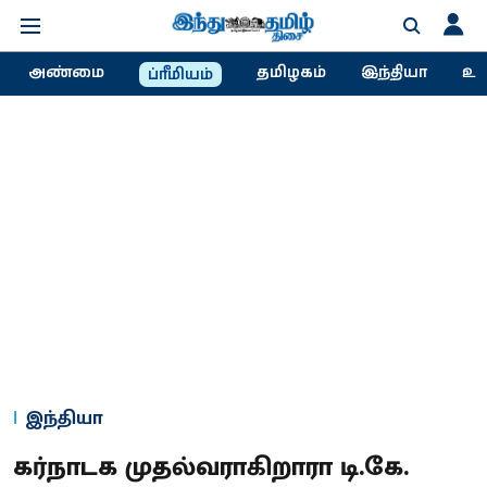
அண்மை
தமிழகம்
இந்தியா
உல
ப்ரீமியம்
இந்தியா
கர்நாடக முதல்வராகிறாரா டி.கே.