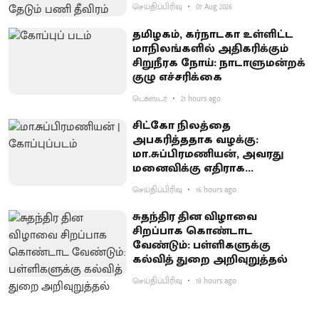
செய்திப்பிரிவு
07 Aug 2026
தமிழகம், கர்நாடகா உள்ளிட்ட
மாநிலங்களில் அதிகரிக்கும்
சிறுநீரக நோய்: நாடாளுமன்றக்
குழு எச்சரிக்கை
டெக்ஸ்டர்
21 hours ago
சிட்கோ நிலத்தை
அபகரித்ததாக வழக்கு:
மா.சுப்பிரமணியன், அவரது
மனைவிக்கு எதிராக
குற்றச்சாட்டு பதிவு
செய்திப்பிரிவு
16 hours ago
சுதந்திர தின விழாவை
சிறப்பாக கொண்டாட
வேண்டும்: பள்ளிகளுக்கு
கல்வித் துறை அறிவுறுத்தல்
செய்திப்பிரிவு
19 hours ago