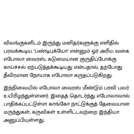
விலங்​கு​களிடம் இருந்து மனிதர்​களுக்கு எளி​தில்
பரவக்​கூடிய ‘பண்​டிபுக்​யோ’ என்​னும் ஓர் அரிய வகை
எபோலா வைரஸ், கடுமை​யான குரு​திப்​போக்கு
காய்ச்​சல் ஏற்​படுத்​தக்​கூடியது என்ப​தால், தற்​போது
தீவிர​மான நோயாக எபோலா கருதப்படுகிறது.
இந்​நிலை​யில் எபோலா வைரஸ் மீண்​டும் பரவி பலர்
உயிரிழந்துள்​ளனர். இதைத் தொடர்ந்து எபோலா​வால்
பாதிக்கப்பட்​டுள்ள காங்கோ நாட்​டுக்​குத் தேவை​யான
மருந்துகள், கருவி​கள் உள்​ளிட்​ட​வற்றை இந்​தியா
அனுப்பியுள்ளது.