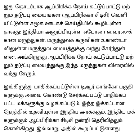
இது தொடர்​பாக ஆப்​பிரிக்க நோய் கட்​டுப்​பாட்டு மற்​
றும் தடுப்பு மையங்​கள் (ஆப்​பிரிக்கா சிடிசி) வெளி​
யிட்​டுள்ள சமூக ஊடகச் செய்​தி​யில் கூறி​யுள்​ள​
தாவது: இந்​தியா அனுப்​பியுள்ள எபோலா வைரஸுக்​
கான மருந்​துகள், மருத்​து​வக் கருவி​கள் உகாண்​டா​
விலுள்ள மருத்​துவ மையத்​துக்கு வந்து சேர்ந்​துள்​
ளன. அங்​கிருந்து ஆப்​பிரிக்க நோய் கட்​டுப்​பாட்டு மற்​
றும் தடுப்பு மையத்​துக்கு இந்த மருந்​துகள் விரை​வில்
வந்து சேரும்.
இங்​கிருந்து பாதிக்​கப்​பட்​டுள்ள டிஆர் காங்கோ பகு​தி​
களுக்கு அவை கொண்டு சேர்க்​கப்​பட்டு பாதிக்​கப்​
பட்ட மக்​களுக்கு வழங்கப்​படும். இந்த இக்​கட்​டான
நேரத்​தில் உதவி​யுள்ள இந்​திய அரசுக்கும், இந்​திய மக்​
களுக்​கும் ஆப்​பிரிக்கா சிடிசி நன்றி தெரிவித்​துக்
கொள்​கிறது. இவ்​வாறு அதில்​ கூறப்​பட்​டுள்​ளது.