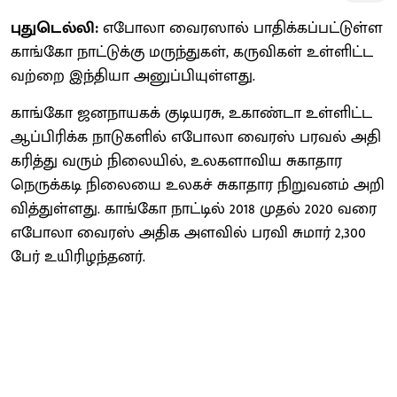
புதுடெல்லி:
எ​போலா வைரஸால் பாதிக்​கப்​பட்​டுள்ள
காங்கோ நாட்​டுக்​கு மருந்​துகள், கருவி​கள் உள்​ளிட்​ட​
வற்றை இந்​தியா அனுப்​பி​யுள்​ளது.
காங்கோ ஜனநாயகக் குடியரசு, உகாண்டா உள்​ளிட்ட
ஆப்​பிரிக்க நாடு​களில் எபோலா வைரஸ் பரவல் அதி​
கரித்து வரும் நிலை​யில், உலகளா​விய சுகா​தார
நெருக்​கடி நிலையை உலகச் சுகா​தார நிறு​வனம் அறி​
வித்​துள்​ளது. காங்கோ நாட்​டில் 2018 முதல் 2020 வரை
எபோலா வைரஸ் அதிக அளவில் பரவி சுமார் 2,300
பேர் உயி​ரிழந்​தனர்.