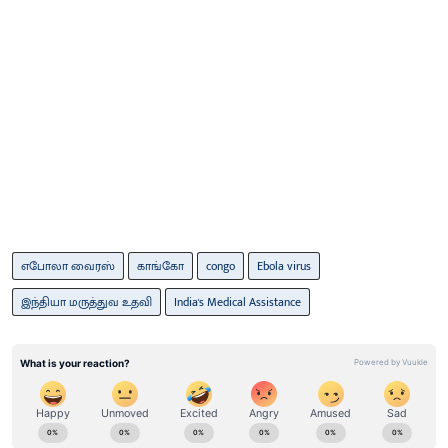
எபோலா வைரஸ்
காங்கோ
congo
Ebola virus
இந்தியா மருத்துவ உதவி
India's Medical Assistance