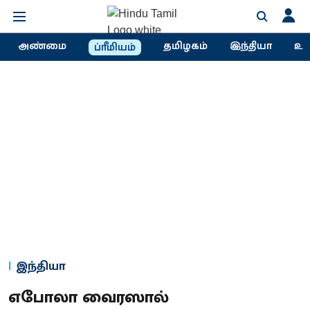
அண்மை
தமிழகம்
இந்தியா
உல
ப்ரீமியம்
இந்தியா
எபோலா வைரஸால்