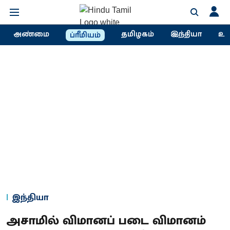
அண்மை
தமிழகம்
இந்தியா
உல
ப்ரீமியம்
இந்தியா
அசாமில் விமானப் படை விமானம்