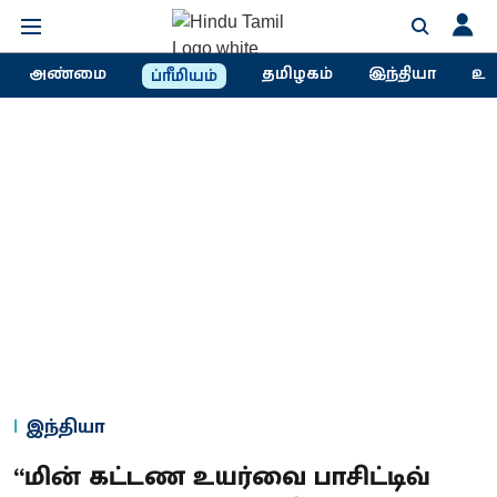
அண்மை
தமிழகம்
இந்தியா
உல
ப்ரீமியம்
இந்தியா
“மின் கட்டண உயர்வை பாசிட்டிவ்