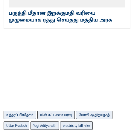
பருத்தி மீதான இறக்குமதி வரியை
முழுமையாக ரத்து செய்தது மத்திய அரசு
உத்தரப் பிரதேசம்
மின் கட்டண உயர்வு
யோகி ஆதித்யநாத்
Uttar Pradesh
Yogi Adityanath
electricity bill hike