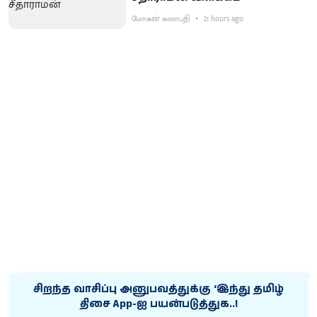
மோகன் கணபதி
21 hours ago
சிறந்த வாசிப்பு அனுபவத்துக்கு ‘இந்து தமிழ்
திசை App-ஐ பயன்படுத்துக..!