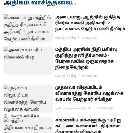
அதிகம் வாசித்தவை...
அடையாறு ஆற்றில் குதித்த
ரிசர்வ் வங்கி அதிகாரி: 2
நாட்களாக தேடும் பணி தீவிரம்
செய்திப்பிரிவு
07 Aug 2026
மத்திய அரசின் நிதி பகிர்வு
குறித்து தனி தீர்மானம் -
பேரவையில் ஒருமனதாக
நிறைவேற்றம்
செய்திப்பிரிவு
21 hours ago
முதல்வர் விஜய்யிடம்
விவாகரத்து கோரிய வழக்கை
வாபஸ் பெற்றார் சங்கீதா
ஆர்.பாலசரவணக்குமார்
22 hours ago
சாமானிய மக்களுக்கு ‘யுபிஐ
கட்டண’ சுமையா? - நிர்மலா
சீதாராமன் விளக்கம்