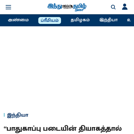
அண்மை
தமிழகம்
இந்தியா
உல
ப்ரீமியம்
இந்தியா
“பாதுகாப்பு படையின் தியாகத்தால்