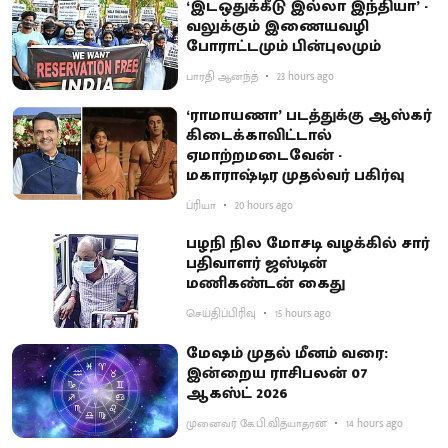
‘இடஒதுக்கீடு இல்லா இந்தியா’ -
வலுக்கும் இணையவழி
போராட்டமும் பின்புலமும்
பாரதி ஆனந்த்
23 hours ago
‘ராமாயணா’ படத்துக்கு ஆஸ்கர்
கிடைக்காவிட்டால்
ஏமாற்றமடைவேன் -
மகாராஷ்டிர முதல்வர் பகிர்வு
ப்ரியா
20 hours ago
பழநி நில மோசடி வழக்கில் சார்
பதிவாளர் ஜஸ்டின்
மணிகண்டன் கைது
செய்திப்பிரிவு
15 hours ago
மேஷம் முதல் மீனம் வரை:
இன்றைய ராசிபலன் 07
ஆகஸ்ட் 2026
முனைவர் கே.பி.வித்யாதரன்
14 hours ago