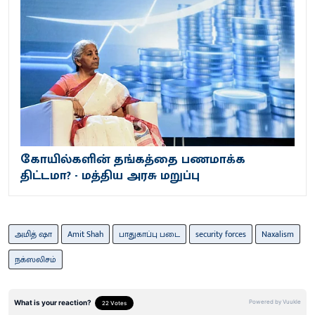
கோயில்களின் தங்கத்தை பணமாக்க
திட்டமா? - மத்திய அரசு மறுப்பு
அமித் ஷா
Amit Shah
பாதுகாப்பு படை
security forces
Naxalism
நக்ஸலிசம்