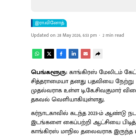
இரா.வினோத்
Updated on
:
28 May 2026, 6:53 pm
2
min read
பெங்களூரு:
காங்கிரஸ் மேலிடம் கேட
சித்தராமையா தனது பதவியை நேற்று 
முதல்வராக உள்ள டி.கே.சிவகுமார் வி
தகவல் வெளியாகியுள்ளது.
கர்நாடகாவில் கடந்த 2023-ம் ஆண்டு நட
இடங்களை கைப்பற்றி ஆட்சியை பிடித்தத
காங்கிரஸ் மாநில தலைவராக இருந்த டி