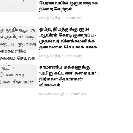
பேரவையில் ஒருமனதாக
நிறைவேற்றம்
செய்திப்பிரிவு
15 hours ago
ஓய்வூதியத்துக்கு ரூ.14
ஆயிரம் கோடி குறைப்பு -
முதல்வர் விளக்கமளிக்க
தலைமை செயலக சங்கம்
வலியுறுத்தல்
செய்திப்பிரிவு
23 hours ago
சாமானிய மக்களுக்கு
‘யுபிஐ கட்டண’ சுமையா? -
நிர்மலா சீதாராமன்
விளக்கம்
மோகன் கணபதி
15 hours ago