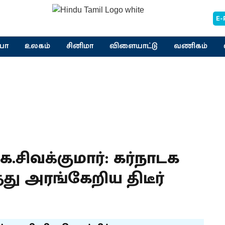
E-
யா
உலகம்
சினிமா
விளையாட்டு
வணிகம்
ே.சிவக்குமார்: கர்நாடக
து அரங்கேறிய திடீர்