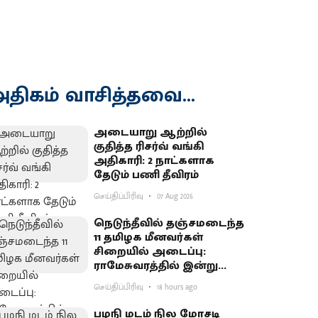
திகம் வாசித்தவை...
அடையாறு ஆற்றில்
குதித்த ரிசர்வ் வங்கி
அதிகாரி: 2 நாட்களாக
தேடும் பணி தீவிரம்
செய்திப்பிரிவு
07 Aug 2026
நெடுந்தீவில் தஞ்சமடைந்த
11 தமிழக மீனவர்கள்
சிறையில் அடைப்பு:
ராமேசுவரத்தில் இன்று
வேலைநிறுத்தம்
செய்திப்பிரிவு
18 hours ago
பழநி மடம் நில மோசடி