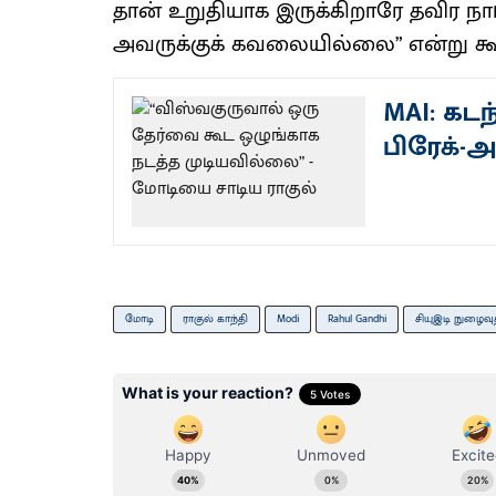
தான் உறுதியாக இருக்கிறாரே தவிர நா
அவருக்குக் கவலையில்லை” என்று கூற
MAI: கடந
பிரேக்-அ
மோடி
ராகுல் காந்தி
Modi
Rahul Gandhi
சியுஇடி நுழைவுத