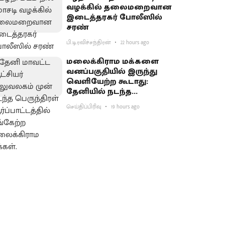
வழக்கில் தலைமறைவான
இடைத்தரகர் போலீஸில்
சரண்
பி.டி.ரவிச்சந்திரன்
22 hours ago
மலைக்கிராம மக்களை
வனப்பகுதியில் இருந்து
வெளியேற்ற கூடாது:
தேனியில் நடந்த
பெருந்திரள்
செய்திப்பிரிவு
19 hours ago
ஆர்ப்பாட்டத்தில்
வலியுறுத்தல்