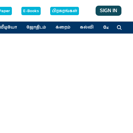
Paper
E-Books
பிரசுரங்கள்
SIGN IN
மேலும்
வீடியோ
ஜோதிடம்
க்ரைம்
கல்வி