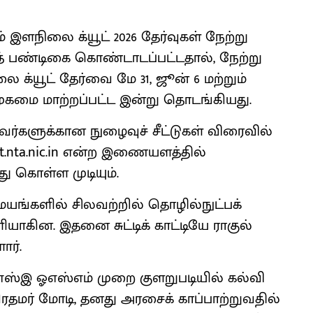
் இளநிலை க்யூட் 2026 தேர்வுகள் நேற்று
த் பண்டிகை கொண்டாடப்பட்டதால், நேற்று
்யூட் தேர்வை மே 31, ஜூன் 6 மற்றும்
 முகமை மாற்றப்பட்ட இன்று தொடங்கியது.
ுபவர்களுக்கான நுழைவுச் சீட்டுகள் விரைவில்
t.nta.nic.in என்ற இணையளத்தில்
ு கொள்ள முடியும்.
ையங்களில் சிலவற்றில் தொழில்நுட்பக்
ாகின. இதனை சுட்டிக் காட்டியே ராகுல்
ர்.
பிஎஸ்இ ஓஎஸ்எம் முறை குளறுபடியில் கல்வி
ிரதமர் மோடி, தனது அரசைக் காப்பாற்றுவதில்