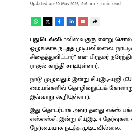
Updated on
:
30 May 2026, 12:16 pm
1
min read
புதுடெல்லி:
“விஸ்வகுரு என்று சொல்
ஒழுங்காக நடத்த முடியவில்லை. நாட
சிதைத்துவிட்டார்” என பிரதமர் நரேந்
ராகுல் காந்தி சாடியுள்ளார்.
நாடு முழுவதும் இன்று சியுஇடி-யுஜி (
மையங்களில் தொழில்நுட்பக் கோளாறு ஏற்
இவ்வாறு கூறியுள்ளார்.
இது தொடர்பாக அவர் தனது எக்ஸ் பக்கத்த
எஸ்எஸ்சி, இன்று சியுஇடி. 4 தேர்வுகள
நேர்மையாக நடத்த முடியவில்லை.