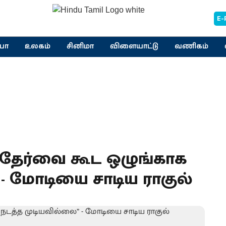
E-
யா
உலகம்
சினிமா
விளையாட்டு
வணிகம்
 தேர்வை கூட ஒழுங்காக
- மோடியை சாடிய ராகுல்