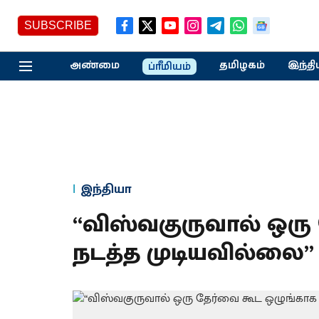
SUBSCRIBE
அண்மை
தமிழகம்
இந்தி
ப்ரீமியம்
இந்தியா
“விஸ்வகுருவால் ஒரு
நடத்த முடியவில்லை” 