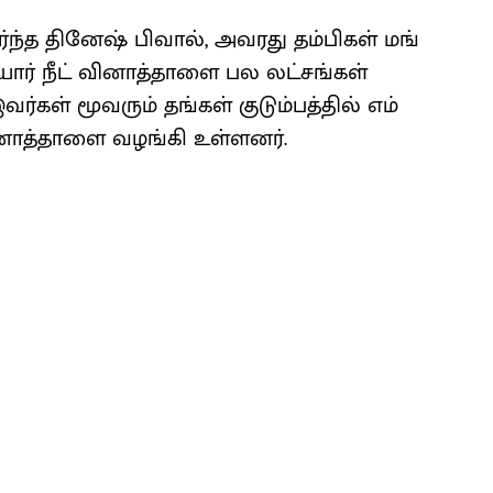
ந்த தினேஷ் பிவால், அவரது தம்​பிகள் மங்​
ர் நீட் வினாத்​தாளை பல லட்​சங்​கள்
​கள் மூவரும் தங்​கள் குடும்​பத்​தில் எம்​
னாத்​தாளை வழங்கி உள்​ளனர்.