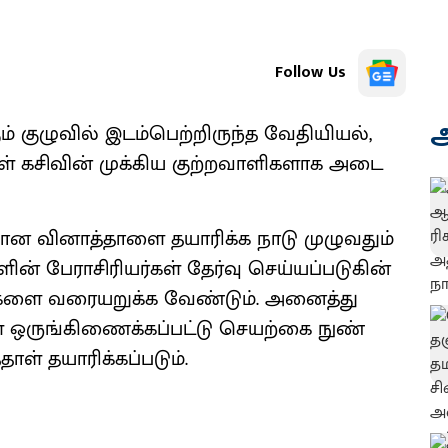
Follow Us
அ
ும் குழு​வில் இடம்​பெற்றிருந்த வேதி​யியல்,
் கசி​வின் முக்​கிய குற்​ற​வாளி​களாக அடை​
ுக்​கான வினாத்​தாளை தயாரிக்க நாடு முழு​வதும்
் பேராசிரியர்​கள் தேர்வு செய்​யப்​படு​கின்​
ி​களை வரையறுக்க வேண்​டும். அனைத்து
ள் ஒருங்​கிணைக்​கப்​பட்டு செயற்கை நுண்​
ாள் தயாரிக்​கப்​படும்.