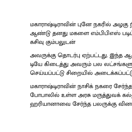
மகா​ராஷ்டி​ரா​வின் புனே நகரில் அழகு
ஆண்டு தனது மகளை எம்​பிபிஎஸ் படிப்​பில
கசிவு கும்​பலுடன்
அவருக்கு தொடர்பு ஏற்​பட்​டது. இந்த ஆ
டியே கிடைத்து அவரும் பல லட்​சங்​களுக
செய்​யப்பட்டு சிறை​யில் அடைக்​கப்​பட்ட
மகா​ராஷ்டி​ரா​வின் நாசிக் நகரை சேர்ந்
போபாலில் உள்ள அரசு மருத்​து​வக் கல்​லூ
ஹரி​யா​னாவை சேர்ந்த பலருக்கு வினாத்