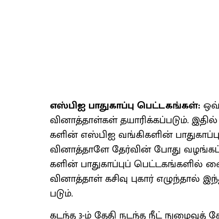
எஸ்​பிஐ பாது​காப்பு பெட்​டகங்​கள்:
ஒவ்
வினாத்​தாள்​கள் தயாரிக்​கப்​படும். இதி
களின் எஸ்​பிஐ வங்​கி​களின் பாது​காப்​பு
வினாத்​தாளே தேர்​வின் போது வழங்​கப்​
களின் பாது​காப்​புப் பெட்​டகங்​களில் வ
வினாத்​தாள் கசிவு புகார் எழுந்​தால் இந
படும்.
கடந்த 3-ம் தேதி நடந்த நீட் நுழைவுத் தே