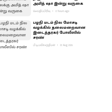
அமித் ஷா இன்று வருகை
செய்திப்பிரிவு
17 hours ago
பழநி மடம் நில மோசடி
வழக்கில் தலைமறைவான
இடைத்தரகர் போலீஸில்
சரண்
பி.டி.ரவிச்சந்திரன்
07 Aug 2026