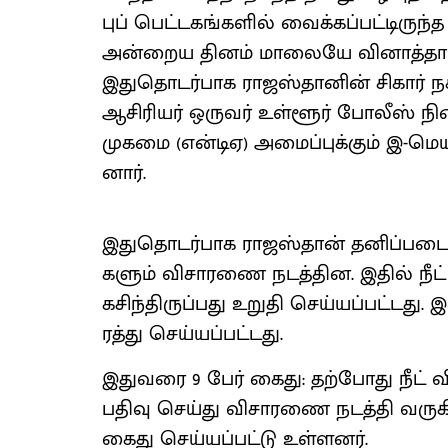
புப் பெட்​டகங்​களில் வைக்​கப்​பட்​டிரு
அன்​றைய தினம் மாலையே வினாத்​தாள் 
இதுதொடர்​பாக ராஜஸ்​தானின் சிகார் நகர
ஆசிரியர் ஒரு​வர் உள்​ளூர் போலீஸ் நிலை
முகமை (என்​டிஏ) அமைப்​புக்​கும் இ-மெ
னார்.
இதுதொடர்​பாக ராஜஸ்​தான் தனிப்​படை ப
களும் விசா​ரணை நடத்​தின. இதில் நீட் 
கசிந்​திருப்​பது உறுதி செய்​யப்​பட்​டது
ரத்து செய்​யப்​பட்​டது.
இது​வரை 9 பேர் கைது: தற்​போது நீட் வி
பதிவு செய்து விசா​ரணை நடத்தி வரு​க
கைது செய்​யப்​பட்டு உள்​ளனர்.