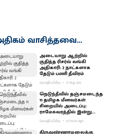
திகம் வாசித்தவை...
அடையாறு ஆற்றில்
குதித்த ரிசர்வ் வங்கி
அதிகாரி: 2 நாட்களாக
தேடும் பணி தீவிரம்
செய்திப்பிரிவு
07 Aug 2026
நெடுந்தீவில் தஞ்சமடைந்த
11 தமிழக மீனவர்கள்
சிறையில் அடைப்பு:
ராமேசுவரத்தில் இன்று
வேலைநிறுத்தம்
செய்திப்பிரிவு
20 hours ago
திருவண்ணாமலைக்கு