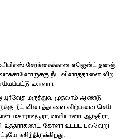
்​பிபிஎஸ் சேர்க்​கைக்​கான ஏஜென்ட் தனஞ்​
ணக்​கானோருக்கு நீட் வினாத்​தாளை விற்​
யப்​பட்டு உள்​ளார்.
 ஆயுர்​வேத மருத்​துவ முதலாம் ஆண்டு
்கு நீட் வினாத்​தாளை விற்​பனை செய்​
ான், மகா​ராஷ்டி​ரா, ஹரி​யா​னா, ஆந்​தி​ரா,
ி, உத்​த​ராகண்ட், கேரளா உட்பட பல்​வேறு
​டியே கசிந்​திருக்​கிறது.