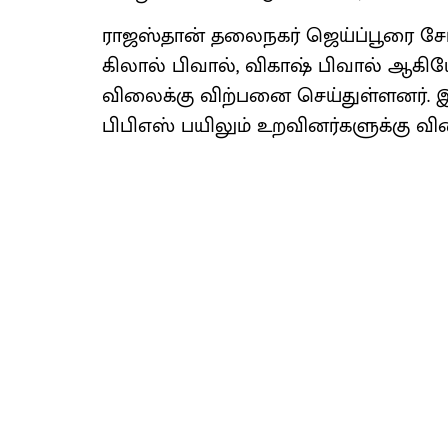
ராஜஸ்​தான் தலைநகர் ஜெய்ப்​பூரை சேர்
கிலால் பிவால், விகாஷ் பிவால் ஆகியோ
விலைக்கு விற்​பனை செய்​துள்​ளனர். இவர்
பிபிஎஸ் பயிலும் உறவினர்​களுக்கு வி