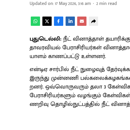
Updated on
:
17 May 2026, 3:16 am
2
min read
புதுடெல்லி:
நீட் வினாத்​தாள் தயாரிக்​க
தாவர​வியல் பேராசிரியர்​கள் வினாத்​தாள
யாளம் காணப்பட்டு உள்​ளனர்.
என்​டிஏ சார்​பில் நீட் நுழைவுத் தேர்​வ
இருந்து முன்​னணி பல்​கலைக்​கழகங்​களின
றனர். ஒவ்​வொரு​வரும் தலா 3 கேள்வ
பேராசிரியர்​களும் வழங்​கும் கேள்வி​க
ணறிவு தொழில்​நுட்​பத்​தில் நீட் வினாத்​த