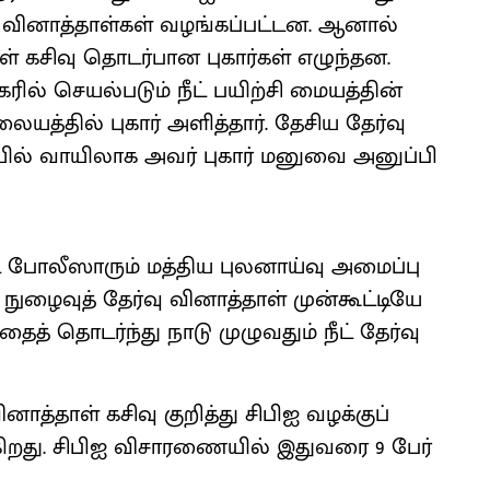
ந்த வினாத்​தாள்​கள் வழங்​கப்​பட்​டன. ஆனால்
கசிவு தொடர்​பான புகார்​கள் எழுந்​தன.
ில் செயல்​படும் நீட் பயிற்சி மையத்​தின்
​யத்​தில் புகார் அளித்​தார். தேசிய தேர்வு
​யில் வாயி​லாக அவர் புகார் மனுவை அனுப்​பி​
ோலீ​ஸாரும் மத்​திய புல​னாய்வு அமைப்​பு​
நுழைவுத் தேர்வு வினாத்​தாள் முன்​கூட்​டியே
. இதைத் தொடர்ந்து நாடு முழு​வதும் நீட் தேர்வு
னாத்​தாள் கசிவு குறித்து சிபிஐ வழக்​குப்
ிறது. சிபிஐ விசா​ரணை​யில் இது​வரை 9 பேர்