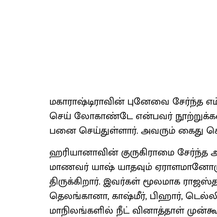
மகா​ராஷ்டி​ரா​வின் புனேவை சேர்ந்த எம
செய் லோகாண்டே என்​பவர் நூற்​றுக்​க
பனை செய்​துள்​ளார். அவரும் கைது செய்​
ஹரி​யா​னா​வின் குரு​கி​ராமை சேர்ந்த
மாணவர் யாஷ் யாத​வும் ஏராள​மானோருக
திருக்​கிறார். இவர்​கள் மூல​மாக ராஜஸ்​த
தெலங்​கா​னா, காஷ்மீர், பிஹார், டெல்​ல
மாநிலங்​களில் நீட் வினாத்​தாள் முன்​கூட்