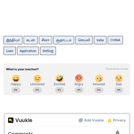
இந்தியா
கடன்
சீனா
சூதாட்டம்
செயலி
India
CHINA
Loan
Application
betting