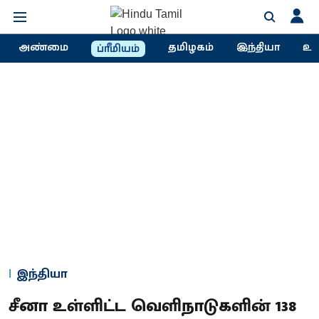
அண்மை
தமிழகம்
இந்தியா
உல
ப்ரீமியம்
இந்தியா
சீனா உள்ளிட்ட வெளிநாடுகளின் 138