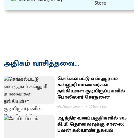
அதிகம் வாசித்தவை...
செங்கல்பட்டு எஸ்ஆர்எம்
கல்லூரி மாணவர்கள்
தங்கியுள்ள குடியிருப்புகளில்
போலீஸார் சோதனை
பெ.ஜேம்ஸ்குமார்
20 hours ago
ஆந்திர வனப்பகுதிகளில் 905
கி.மீ. தொலைவுக்கு சாலை:
பவன் கல்யாண் தகவல்