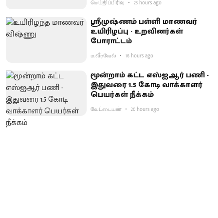
செய்திப்பிரிவு
23 hours ago
ஸ்ரீமுஷ்ணம் பள்ளி மாணவர்
உயிரிழப்பு - உறவினர்கள்
போராட்டம்
ம.வீரவேல்
16 hours ago
மூன்றாம் கட்ட எஸ்ஐஆர் பணி -
இதுவரை 1.5 கோடி வாக்காளர்
பெயர்கள் நீக்கம்
வேட்டையன்
20 hours ago