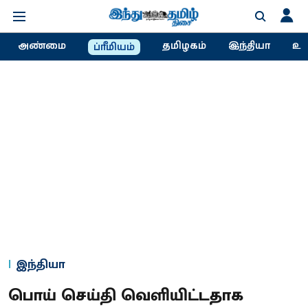
அண்மை
தமிழகம்
இந்தியா
உல
ப்ரீமியம்
இந்தியா
பொய் செய்தி வெளியிட்டதாக