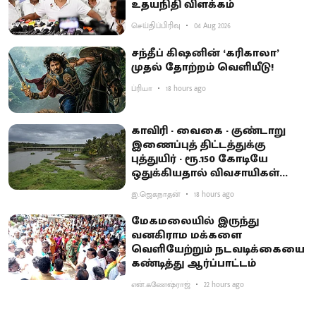
உதயநிதி விளக்கம்
செய்திப்பிரிவு
04 Aug 2026
சந்தீப் கிஷனின் ‘கரிகாலா’
முதல் தோற்றம் வெளியீடு!
ப்ரியா
18 hours ago
காவிரி - வைகை - குண்டாறு
இணைப்புத் திட்டத்துக்கு
புத்துயிர் - ரூ.150 கோடியே
ஒதுக்கியதால் விவசாயிகள்
ஏமாற்றம்
இ.ஜெகநாதன்
18 hours ago
மேகமலையில் இருந்து
வனகிராம மக்களை
வெளியேற்றும் நடவடிக்கையை
கண்டித்து ஆர்ப்பாட்டம்
என்.கணேஷ்ராஜ்
22 hours ago