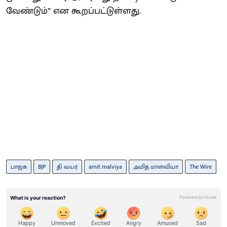
வேண்டும்” என கூறப்பட்டுள்ளது.
பாஜக
BJP
தி வயர்
amit malviya
அமித் மாள்வியா
The Wire