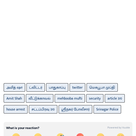
அமித் ஷா
ட்விட்டர்
பாதுகாப்பு
twitter
மெகபூபா முப்தி
Amit Shah
வீட்டுக்காவல்
mehbooba mufti
security
article 370
house arrest
சட்டப்பிரவு 370
ஸ்ரீநகர் போலீசார்
Srinagar Police