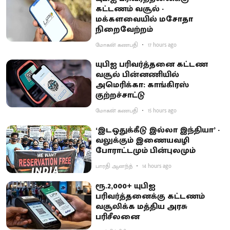
கட்டணம் வசூல் -
மக்களவையில் மசோதா
நிறைவேற்றம்
மோகன் கணபதி
17 hours ago
யுபிஐ பரிவர்த்தனை கட்டண
வசூல் பின்னணியில்
அமெரிக்கா: காங்கிரஸ்
குற்றச்சாட்டு
மோகன் கணபதி
15 hours ago
‘இடஒதுக்கீடு இல்லா இந்தியா’ -
வலுக்கும் இணையவழி
போராட்டமும் பின்புலமும்
பாரதி ஆனந்த்
14 hours ago
ரூ.2,000+ யுபிஐ
பரிவர்த்தனைக்கு கட்டணம்
வசூலிக்க மத்திய அரசு
பரிசீலனை