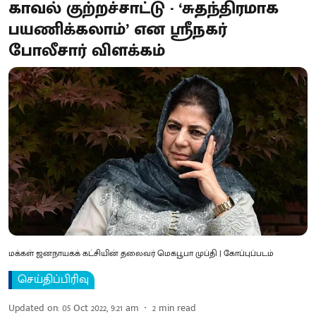
காவல் குற்றச்சாட்டு - ‘சுதந்திரமாக
பயணிக்கலாம்’ என ஸ்ரீநகர்
போலீசார் விளக்கம்
மக்கள் ஜனநாயகக் கட்சியின் தலைவர் மெகபூபா முப்தி | கோப்புப்படம்
செய்திப்பிரிவு
Updated on
:
05 Oct 2022, 9:21 am
2
min read