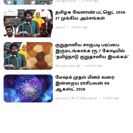
செய்திப்பிரிவு
22 hours ago
தமிழக வேளாண் பட்ஜெட் 2026-
27 முக்கிய அம்சங்கள்
அனலி
16 hours ago
குறுதானிய சாகுபடி பரப்பை
இருமடங்காக்க ரூ.7 கோடியில்
‘தமிழ்நாடு குறுதானிய இயக்கம்’
மோகன் கணபதி
14 hours ago
மேஷம் முதல் மீனம் வரை:
இன்றைய ராசிபலன் 06
ஆகஸ்ட் 2026
முனைவர் கே.பி.வித்யாதரன்
21 hours ago