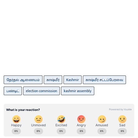
தேர்தல் ஆணையம்
காஷ்மீர்
Kashmir
காஷ்மீர் சட்டப்பேரவை
பண்டிட்
election commission
kashmir assembly