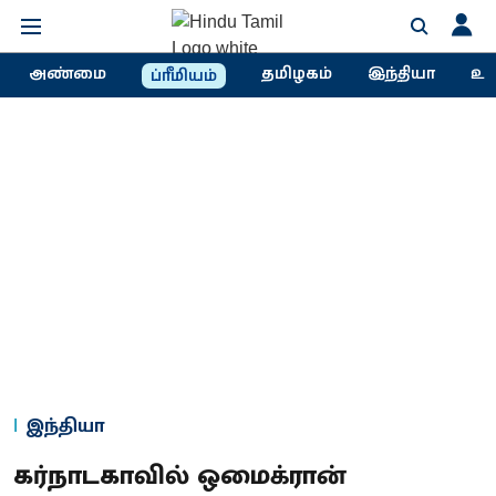
அண்மை
தமிழகம்
இந்தியா
உல
ப்ரீமியம்
இந்தியா
கர்நாடகாவில் ஒமைக்ரான்