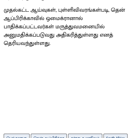
முதல்கட்ட ஆய்வுகள், புள்ளிவிவரங்கள்படி, தென்
ஆப்பிரிக்காவில் ஒமைக்ரானால்
பாதிக்கப்பட்டவர்கள் மருத்துவமனையில்
அனுமதிக்கப்படுவது அதிகரித்துள்ளது எனத்
தெரியவந்துள்ளது.
பெங்களூரு
தென் ஆப்பிரிக்கா
கர்நாடக மாநிலம்
South Africa