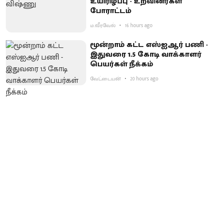
உயிரிழப்பு - உறவினர்கள்
போராட்டம்
ம.வீரவேல்
16 hours ago
மூன்றாம் கட்ட எஸ்ஐஆர் பணி -
இதுவரை 1.5 கோடி வாக்காளர்
பெயர்கள் நீக்கம்
வேட்டையன்
20 hours ago