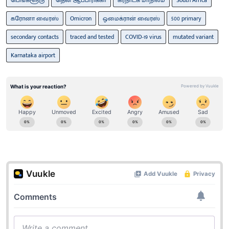
கரோனா வைரஸ்
Omicron
ஒமைக்ரான் வைரஸ்
500 primary
secondary contacts
traced and tested
COVID-19 virus
mutated variant
Karnataka airport