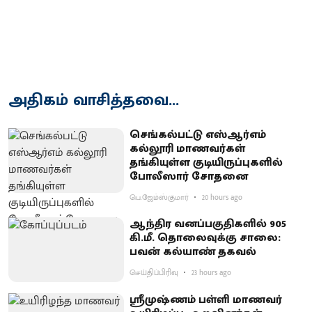
அதிகம் வாசித்தவை...
செங்கல்பட்டு எஸ்ஆர்எம்
கல்லூரி மாணவர்கள்
தங்கியுள்ள குடியிருப்புகளில்
போலீஸார் சோதனை
பெ.ஜேம்ஸ்குமார்
20 hours ago
ஆந்திர வனப்பகுதிகளில் 905
கி.மீ. தொலைவுக்கு சாலை:
பவன் கல்யாண் தகவல்
செய்திப்பிரிவு
23 hours ago
ஸ்ரீமுஷ்ணம் பள்ளி மாணவர்