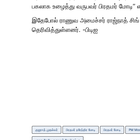
பகலாக உழைத்து வருபவர் பிரதமர் மோடி’’ எ
இதேபோல் ராணுவ அமைச்சர் ராஜ்நாத் சிங்
தெரிவித்துள்ளனர். -பிடிஐ
குஜராத் முதல்வர்
பிரதமர் நரேந்திர மோடி
பிரதமர் மோடி
PM Mod