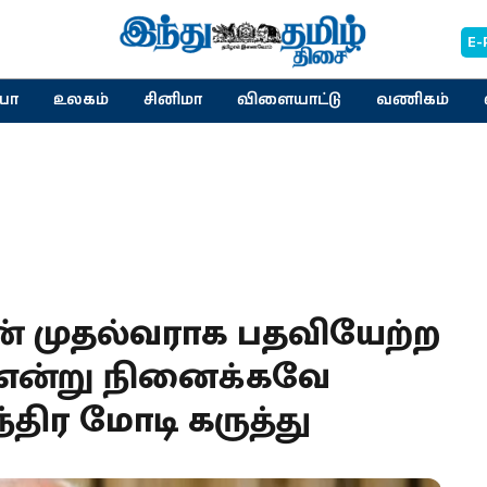
E-
யா
உலகம்
சினிமா
விளையாட்டு
வணிகம்
ன் முதல்வராக பதவியேற்ற
என்று நினைக்கவே
்திர மோடி கருத்து