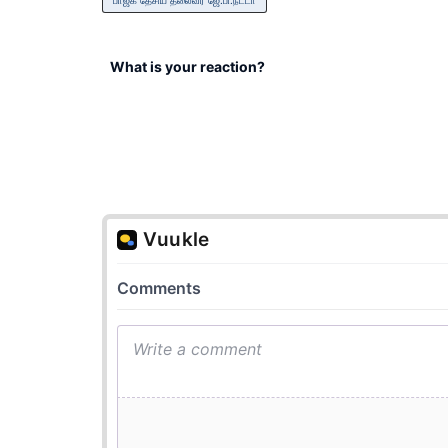
பாஜக தேசிய தலைவர் ஜே.பி.நட்டா