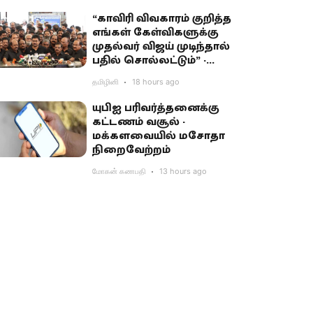
“காவிரி விவகாரம் குறித்த
எங்கள் கேள்விகளுக்கு
முதல்வர் விஜய் முடிந்தால்
பதில் சொல்லட்டும்” -
உதயநிதி சவால்
தமிழினி
18 hours ago
யுபிஐ பரிவர்த்தனைக்கு
கட்டணம் வசூல் -
மக்களவையில் மசோதா
நிறைவேற்றம்
மோகன் கணபதி
13 hours ago