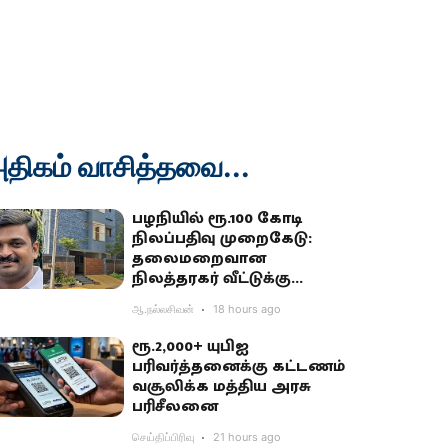
திகம் வாசித்தவை...
பழநியில் ரூ.100 கோடி
நிலப்பதிவு முறைகேடு:
தலைமறைவான
நிலத்தரகர் வீட்டுக்கு
சிபிசிஐடி ‘சீல்’
ஆ.நல்லசிவன்
18 hours ago
ரூ.2,000+ யுபிஐ
பரிவர்த்தனைக்கு கட்டணம்
வசூலிக்க மத்திய அரசு
பரிசீலனை
செய்திப்பிரிவு
21 hours ago