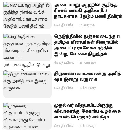
அடையாறு ஆற்றில் குதித்த
ரிசர்வ் வங்கி அதிகாரி: 2
நாட்களாக தேடும் பணி தீவிரம்
செய்திப்பிரிவு
07 Aug 2026
நெடுந்தீவில் தஞ்சமடைந்த 11
தமிழக மீனவர்கள் சிறையில்
அடைப்பு: ராமேசுவரத்தில்
இன்று வேலைநிறுத்தம்
செய்திப்பிரிவு
21 hours ago
திருவண்ணாமலைக்கு அமித்
ஷா இன்று வருகை
செய்திப்பிரிவு
18 hours ago
முதல்வர் விஜய்யிடமிருந்து
விவாகரத்து கோரிய வழக்கை
வாபஸ் பெற்றார் சங்கீதா
செய்திப்பிரிவு
19 hours ago