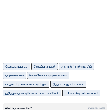
ஹெலிகாப்டர்கள்
வெடிபொருட்கள்
அமைச்சர் ராஜ்நாத் சிங்
ஏவுகணைகள்
ஹெலிகாப்டர் ஏவுகணைகள்
பாதுகாப்பு அமைச்சகம் ஒப்புதல்
இந்திய பாதுகாப்பு படை
ஹிந்துஸ்தான் ஏரோனாட்டிக்ஸ் லிமிடெட்
Defence Acquisition Council