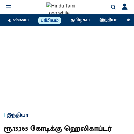
அண்மை
தமிழகம்
இந்தியா
உல
ப்ரீமியம்
இந்தியா
ரூ.13,165 கோடிக்கு ஹெலிகாப்டர்