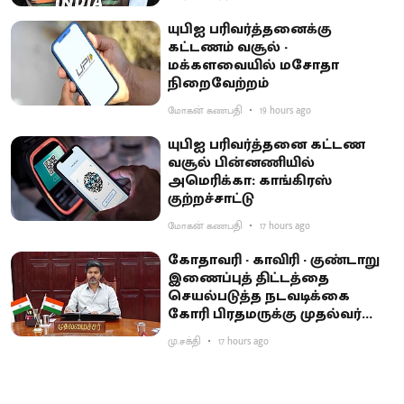
யுபிஐ பரிவர்த்தனைக்கு
கட்டணம் வசூல் -
மக்களவையில் மசோதா
நிறைவேற்றம்
மோகன் கணபதி
19 hours ago
யுபிஐ பரிவர்த்தனை கட்டண
வசூல் பின்னணியில்
அமெரிக்கா: காங்கிரஸ்
குற்றச்சாட்டு
மோகன் கணபதி
17 hours ago
கோதாவரி - காவிரி - குண்டாறு
இணைப்புத் திட்டத்தை
செயல்படுத்த நடவடிக்கை
கோரி பிரதமருக்கு முதல்வர்
விஜய் கடிதம்
மு.சக்தி
17 hours ago