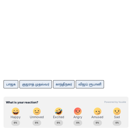
பாஜக
குஜராத் முதல்வர்
காந்திநகர்
விஜய் ரூபானி