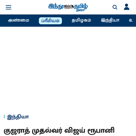
அண்மை
தமிழகம்
இந்தியா
உல
ப்ரீமியம்
இந்தியா
குஜராத் முதல்வர் விஜய் ரூபானி