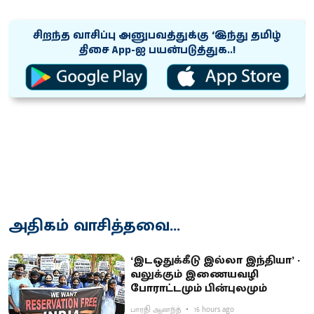
சிறந்த வாசிப்பு அனுபவத்துக்கு ‘இந்து தமிழ்
திசை App-ஐ பயன்படுத்துக..!
அதிகம் வாசித்தவை...
‘இடஒதுக்கீடு இல்லா இந்தியா’ -
வலுக்கும் இணையவழி
போராட்டமும் பின்புலமும்
பாரதி ஆனந்த்
16 hours ago