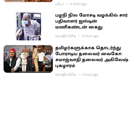
ப்ரியா
19 hours ago
பழநி நில மோசடி வழக்கில் சார்
பதிவாளர் ஜஸ்டின்
மணிகண்டன் கைது
செய்திப்பிரிவு
14 hours ago
தமிழர்களுக்காக தொடர்ந்து
போராடிய தலைவர் வைகோ:
சமாஜ்வாதி தலைவர் அகிலேஷ்
புகழாரம்
செய்திப்பிரிவு
17 hours ago