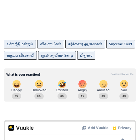
உச்ச நீதிமன்றம்
விவசாயிகள்
சர்க்கரை ஆலைகள்
Supreme Court
கரும்பு விவசாயி
ரூ.20 ஆயிரம் கோடி
பிஐஎல்