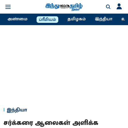
அண்மை
தமிழகம்
இந்தியா
உல
ப்ரீமியம்
இந்தியா
சர்க்கரை ஆலைகள் அளிக்க