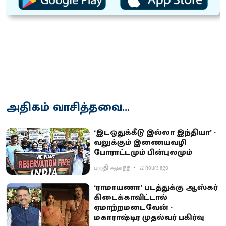
அதிகம் வாசித்தவை...
‘இடஒதுக்கீடு இல்லா இந்தியா’ -
வலுக்கும் இணையவழி
போராட்டமும் பின்புலமும்
பாரதி ஆனந்த்
22 hours ago
‘ராமாயணா’ படத்துக்கு ஆஸ்கர்
கிடைக்காவிட்டால்
ஏமாற்றமடைவேன் -
மகாராஷ்டிர முதல்வர் பகிர்வு