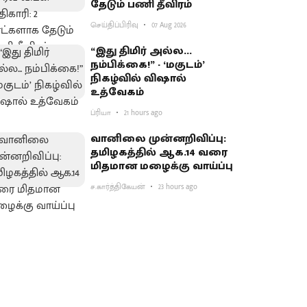
தேடும் பணி தீவிரம்
செய்திப்பிரிவு
07 Aug 2026
“இது திமிர் அல்ல...
நம்பிக்கை!” - ‘மகுடம்’
நிகழ்வில் விஷால்
உத்வேகம்
ப்ரியா
21 hours ago
வானிலை முன்னறிவிப்பு:
தமிழகத்தில் ஆக.14 வரை
மிதமான மழைக்கு வாய்ப்பு
ச.கார்த்திகேயன்
23 hours ago