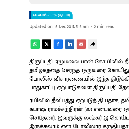
என்.மகேஷ் குமார்
Updated on
:
18 Dec 2015, 5:16 am
2
min read
திருப்பதி ஏழுமலையான் கோயிலில் தீ
தமிழகத்தை சேர்ந்த ஒருவரை கோயிலுக்
போலீஸ் விசாரணையில் இந்த திடுக்கி
பாதுகாப்பு ஏற்பாடுகளை திருப்பதி தே
ரயிலில் தீவிபத்து ஏற்படுத் தியதாக, 
சுபாஷ் ராமச்சந்திரன் (30) என்பவர
செய்தனர். இவருக்கு லஷ்கர்-இ-தொய்
இருக்கலாம் என போலீஸார் கருதியதா