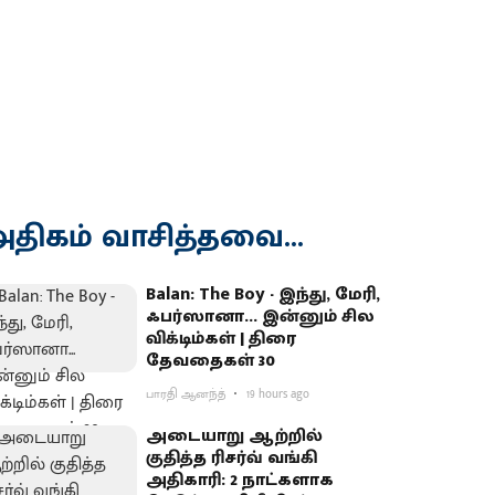
திகம் வாசித்தவை...
Balan: The Boy - இந்து, மேரி,
ஃபர்ஸானா... இன்னும் சில
விக்டிம்கள் | திரை
தேவதைகள் 30
பாரதி ஆனந்த்
19 hours ago
அடையாறு ஆற்றில்
குதித்த ரிசர்வ் வங்கி
அதிகாரி: 2 நாட்களாக