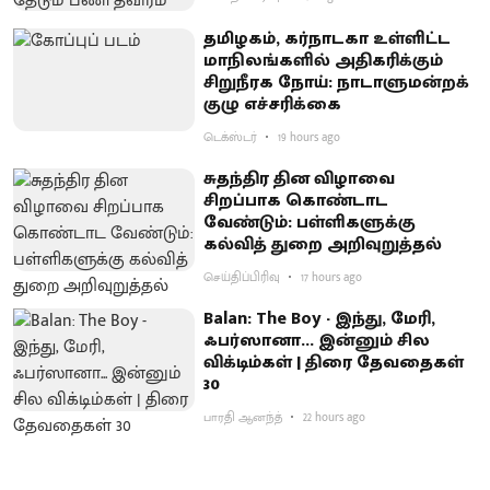
தமிழகம், கர்நாடகா உள்ளிட்ட
மாநிலங்களில் அதிகரிக்கும்
சிறுநீரக நோய்: நாடாளுமன்றக்
குழு எச்சரிக்கை
டெக்ஸ்டர்
19 hours ago
சுதந்திர தின விழாவை
சிறப்பாக கொண்டாட
வேண்டும்: பள்ளிகளுக்கு
கல்வித் துறை அறிவுறுத்தல்
செய்திப்பிரிவு
17 hours ago
Balan: The Boy - இந்து, மேரி,
ஃபர்ஸானா... இன்னும் சில
விக்டிம்கள் | திரை தேவதைகள்
30
பாரதி ஆனந்த்
22 hours ago