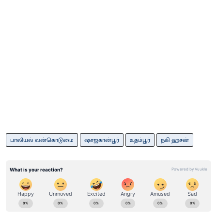
பாலியல் வன்கொடுமை
ஷாஜகான்பூர்
உதம்பூர்
நகி ஹசன்