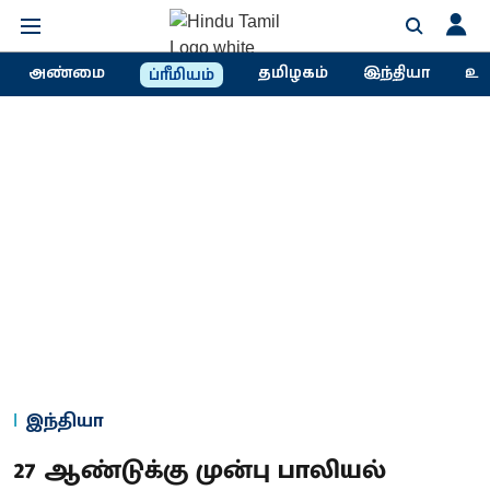
அண்மை
தமிழகம்
இந்தியா
உல
ப்ரீமியம்
இந்தியா
27 ஆண்டுக்கு முன்பு பாலியல்