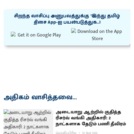
சிறந்த வாசிப்பு அனுபவத்துக்கு ‘இந்து தமிழ்
திசை App-ஐ பயன்படுத்துக..!
அதிகம் வாசித்தவை...
அடையாறு ஆற்றில் குதித்த
ரிசர்வ் வங்கி அதிகாரி: 2
நாட்களாக தேடும் பணி தீவிரம்
செய்திப்பிரிவு
07 Aug 2026