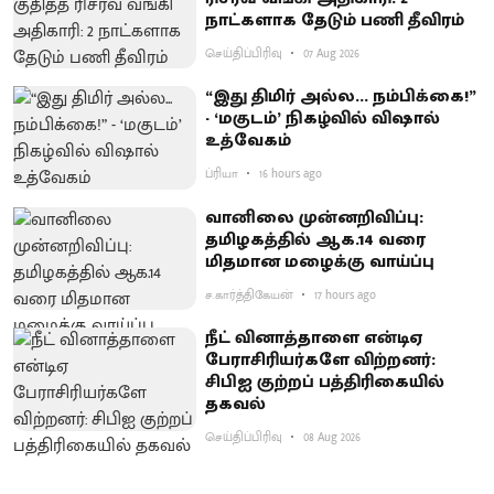
நாட்களாக தேடும் பணி தீவிரம்
செய்திப்பிரிவு
07 Aug 2026
“இது திமிர் அல்ல... நம்பிக்கை!”
- ‘மகுடம்’ நிகழ்வில் விஷால்
உத்வேகம்
ப்ரியா
16 hours ago
வானிலை முன்னறிவிப்பு:
தமிழகத்தில் ஆக.14 வரை
மிதமான மழைக்கு வாய்ப்பு
ச.கார்த்திகேயன்
17 hours ago
நீட் வினாத்தாளை என்டிஏ
பேராசிரியர்களே விற்றனர்:
சிபிஐ குற்றப் பத்திரிகையில்
தகவல்
செய்திப்பிரிவு
08 Aug 2026