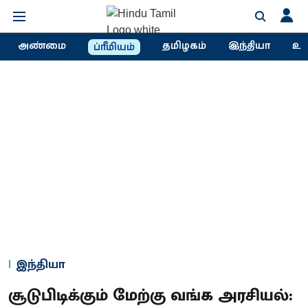
அண்மை
தமிழகம்
இந்தியா
உல
ப்ரீமியம்
இந்தியா
சூடுபிடிக்கும் மேற்கு வங்க அரசியல்: