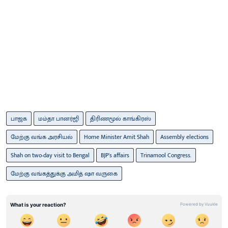
பாஜக
மம்தா பானர்ஜி
திரிணமூல் காங்கிரஸ்
மேற்கு வங்க அரசியல்
Home Minister Amit Shah
Assembly elections
Shah on two-day visit to Bengal
BJP’s affairs
Trinamool Congress.
மேற்கு வங்கத்துக்கு அமித் ஷா வருகை