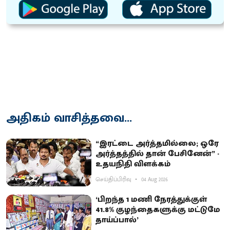
அதிகம் வாசித்தவை...
“இரட்டை அர்த்தமில்லை; ஒரே
அர்த்தத்தில் தான் பேசினேன்” -
உதயநிதி விளக்கம்
செய்திப்பிரிவு
04 Aug 2026
‘பிறந்த 1 மணி நேரத்துக்குள்
41.8% குழந்தைகளுக்கு மட்டுமே
தாய்ப்பால்’