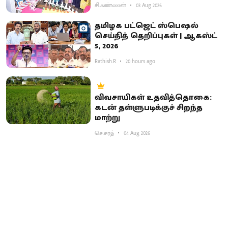
சி.கண்ணன்
03 Aug 2026
தமிழக பட்ஜெட் ஸ்பெஷல்
செய்தித் தெறிப்புகள் | ஆகஸ்ட்
5, 2026
Rathish.R
20 hours ago
விவசாயிகள் உதவித்தொகை:
கடன் தள்ளுபடிக்குச் சிறந்த
மாற்று
செ.சரத்
04 Aug 2026