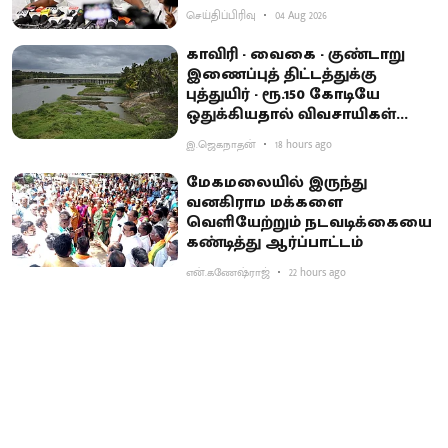
செய்திப்பிரிவு
04 Aug 2026
காவிரி - வைகை - குண்டாறு
இணைப்புத் திட்டத்துக்கு
புத்துயிர் - ரூ.150 கோடியே
ஒதுக்கியதால் விவசாயிகள்
ஏமாற்றம்
இ.ஜெகநாதன்
18 hours ago
மேகமலையில் இருந்து
வனகிராம மக்களை
வெளியேற்றும் நடவடிக்கையை
கண்டித்து ஆர்ப்பாட்டம்
என்.கணேஷ்ராஜ்
22 hours ago