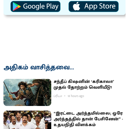
அதிகம் வாசித்தவை...
சந்தீப் கிஷனின் ‘கரிகாலா’
முதல் தோற்றம் வெளியீடு!
ப்ரியா
18 hours ago
“இரட்டை அர்த்தமில்லை; ஒரே
அர்த்தத்தில் தான் பேசினேன்” -
உதயநிதி விளக்கம்