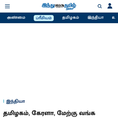
அண்மை
தமிழகம்
இந்தியா
உல
ப்ரீமியம்
இந்தியா
தமிழகம், கேரளா, மேற்கு வங்க