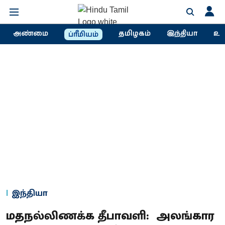
அண்மை
தமிழகம்
இந்தியா
உல
ப்ரீமியம்
இந்தியா
மதநல்லிணக்க தீபாவளி: அலங்கார