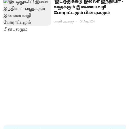
‘இடஒதுக்கீடு இல்லா இந்தியா’ -
வலுக்கும் இணையவழி
போராட்டமும் பின்புலமும்
பாரதி ஆனந்த்
06 Aug 2026