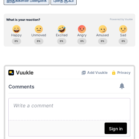
இந்துக்களின் பண்டிகை
புனித சூஃபி