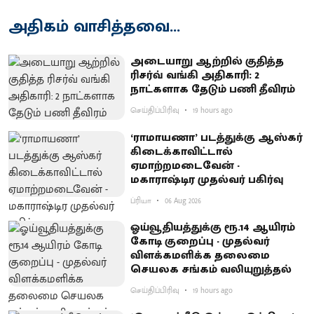
அதிகம் வாசித்தவை...
அடையாறு ஆற்றில் குதித்த
ரிசர்வ் வங்கி அதிகாரி: 2
நாட்களாக தேடும் பணி தீவிரம்
செய்திப்பிரிவு
19 hours ago
‘ராமாயணா’ படத்துக்கு ஆஸ்கர்
கிடைக்காவிட்டால்
ஏமாற்றமடைவேன் -
மகாராஷ்டிர முதல்வர் பகிர்வு
ப்ரியா
06 Aug 2026
ஓய்வூதியத்துக்கு ரூ.14 ஆயிரம்
கோடி குறைப்பு - முதல்வர்
விளக்கமளிக்க தலைமை
செயலக சங்கம் வலியுறுத்தல்
செய்திப்பிரிவு
19 hours ago