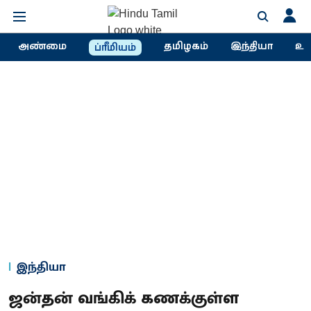
அண்மை
தமிழகம்
இந்தியா
உல
ப்ரீமியம்
இந்தியா
ஜன்தன் வங்கிக் கணக்குள்ள