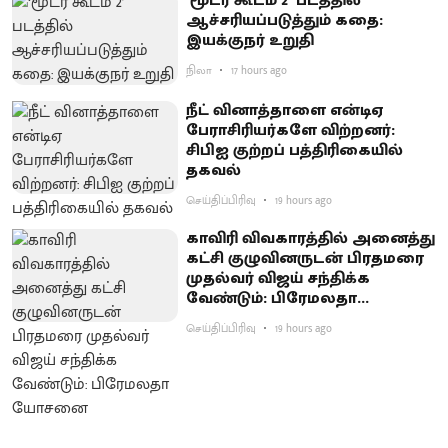
‘மூடர் கூடம் 2’ படத்தில்
ஆச்சரியப்படுத்​தும் கதை:
இயக்குநர் உறுதி
நிலா
17 hours ago
நீட் வினாத்தாளை என்டிஏ
பேராசிரியர்களே விற்றனர்:
சிபிஐ குற்றப் பத்திரிகையில்
தகவல்
செய்திப்பிரிவு
19 hours ago
காவிரி விவகாரத்தில் அனைத்து
கட்சி குழுவினருடன் பிரதமரை
முதல்வர் விஜய் சந்திக்க
வேண்டும்: பிரேமலதா
யோசனை
செய்திப்பிரிவு
19 hours ago