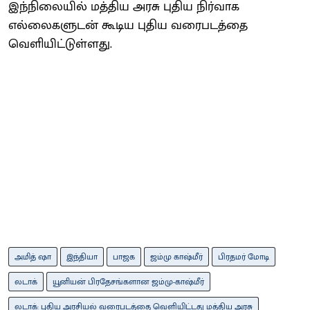
இந்நிலையில் மத்திய அரசு புதிய நிர்வாக
எல்லைகளுடன் கூடிய புதிய வரைபடத்தை
வெளியிட்டுள்ளது.
அமித் ஷா
இந்தியா
பாஜக
ஜம்மு காஷ்மீர்
பிரதமர் மோடி
லடாக்
யூனியன் பிரதேசங்களான ஜம்மு-காஷ்மீர்
லடாக்: புதிய அரசியல் வரைபடத்தை வெளியிட்டது மத்திய அரசு