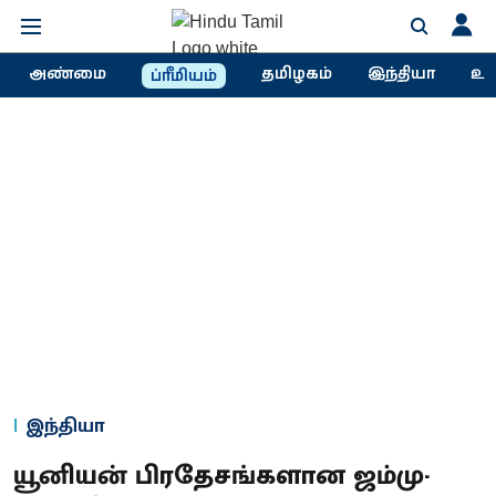
அண்மை
தமிழகம்
இந்தியா
உல
ப்ரீமியம்
இந்தியா
யூனியன் பிரதேசங்களான ஜம்மு-