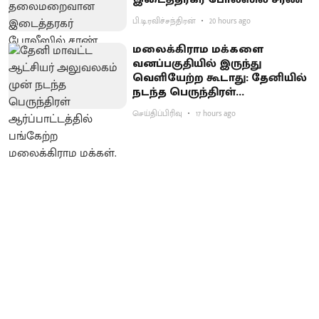
பி.டி.ரவிச்சந்திரன்
20 hours ago
மலைக்கிராம மக்களை
வனப்பகுதியில் இருந்து
வெளியேற்ற கூடாது: தேனியில்
நடந்த பெருந்திரள்
ஆர்ப்பாட்டத்தில் வலியுறுத்தல்
செய்திப்பிரிவு
17 hours ago