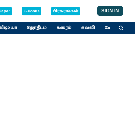
Paper
E-Books
பிரசுரங்கள்
SIGN IN
மேலும்
வீடியோ
ஜோதிடம்
க்ரைம்
கல்வி