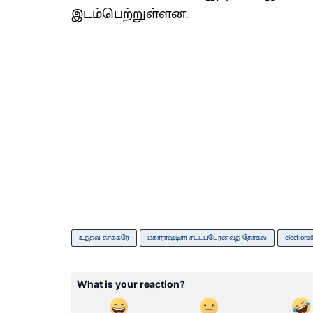
இடம்பெற்றுள்ளன.
உத்தவ் தாக்கரே
மகாராஷ்டிரா சட்டப்பேரவைத் தேர்தல்
election20