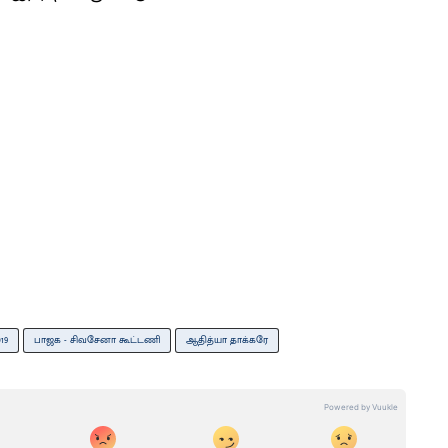
19
பாஜக - சிவசேனா கூட்டணி
ஆதித்யா தாக்கரே