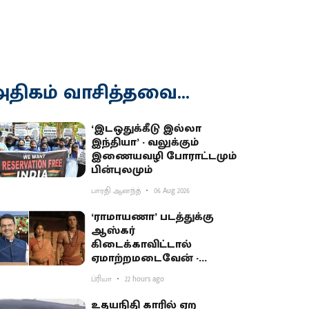
திகம் வாசித்தவை...
‘இடஒதுக்கீடு இல்லா
இந்தியா’ - வலுக்கும்
இணையவழி போராட்டமும்
பின்புலமும்
பாரதி ஆனந்த்
06 Aug 2026
‘ராமாயணா’ படத்துக்கு
ஆஸ்கர்
கிடைக்காவிட்டால்
ஏமாற்றமடைவேன் -
மகாராஷ்டிர முதல்வர்
ப்ரியா
22 hours ago
பகிர்வு
உதயநிதி காரில் ஏற