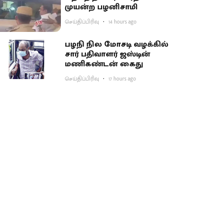
முயன்ற பழனிசாமி
செய்திப்பிரிவு
14 hours ago
பழநி நில மோசடி வழக்கில்
சார் பதிவாளர் ஜஸ்டின்
மணிகண்டன் கைது
செய்திப்பிரிவு
17 hours ago