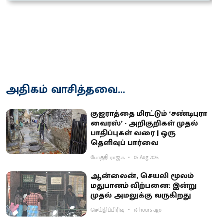
அதிகம் வாசித்தவை...
குஜராத்தை மிரட்டும் ‘சண்டிபுரா
வைரஸ்’ - அறிகுறிகள் முதல்
பாதிப்புகள் வரை | ஒரு
தெளிவுப் பார்வை
போத்தி ராஜ்.க
05 Aug 2026
ஆன்லைன், செயலி மூலம்
மதுபானம் விற்பனை: இன்று
முதல் அமலுக்கு வருகிறது
செய்திப்பிரிவு
18 hours ago