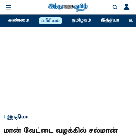
அண்மை
தமிழகம்
இந்தியா
உல
ப்ரீமியம்
இந்தியா
மான் வேட்டை வழக்கில் சல்மான்