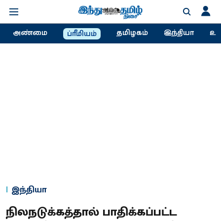
அண்மை
தமிழகம்
இந்தியா
உல
ப்ரீமியம்
இந்தியா
நிலநடுக்கத்தால் பாதிக்கப்பட்ட