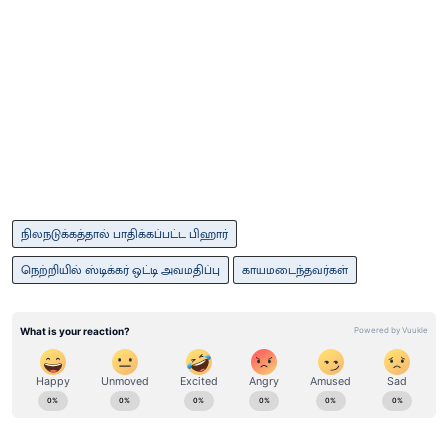
நிலநடுக்கத்தால் பாதிக்கப்பட்ட பிஹார்
நெற்றியில் ஸ்டிக்கர் ஒட்டி அவமதிப்பு
காயமடைந்தவர்கள்