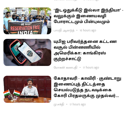
‘இடஒதுக்கீடு இல்லா இந்தியா’ -
வலுக்கும் இணையவழி
போராட்டமும் பின்புலமும்
பாரதி ஆனந்த்
16 hours ago
யுபிஐ பரிவர்த்தனை கட்டண
வசூல் பின்னணியில்
அமெரிக்கா: காங்கிரஸ்
குற்றச்சாட்டு
மோகன் கணபதி
17 hours ago
கோதாவரி - காவிரி - குண்டாறு
இணைப்புத் திட்டத்தை
செயல்படுத்த நடவடிக்கை
கோரி பிரதமருக்கு முதல்வர்
விஜய் கடிதம்
மு.சக்தி
17 hours ago