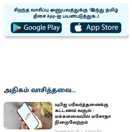
சிறந்த வாசிப்பு அனுபவத்துக்கு ‘இந்து தமிழ்
திசை App-ஐ பயன்படுத்துக..!
அதிகம் வாசித்தவை...
யுபிஐ பரிவர்த்தனைக்கு
கட்டணம் வசூல் -
மக்களவையில் மசோதா
நிறைவேற்றம்
மோகன் கணபதி
18 hours ago