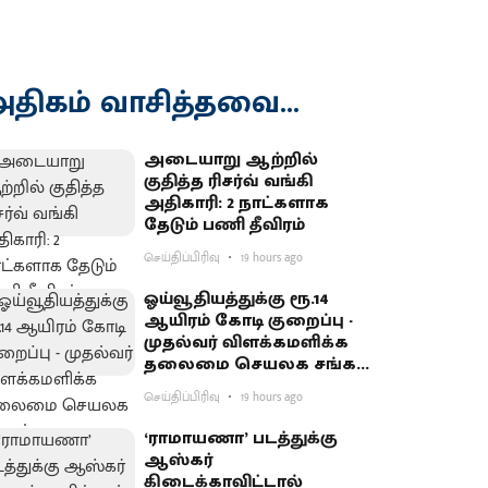
திகம் வாசித்தவை...
அடையாறு ஆற்றில்
குதித்த ரிசர்வ் வங்கி
அதிகாரி: 2 நாட்களாக
தேடும் பணி தீவிரம்
செய்திப்பிரிவு
19 hours ago
ஓய்வூதியத்துக்கு ரூ.14
ஆயிரம் கோடி குறைப்பு -
முதல்வர் விளக்கமளிக்க
தலைமை செயலக சங்கம்
வலியுறுத்தல்
செய்திப்பிரிவு
19 hours ago
‘ராமாயணா’ படத்துக்கு
ஆஸ்கர்
கிடைக்காவிட்டால்