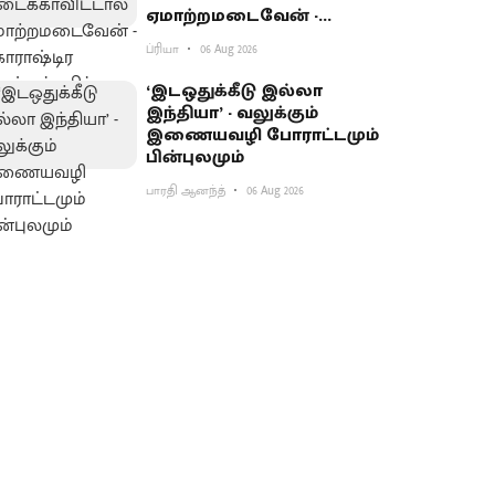
ஏமாற்றமடைவேன் -
மகாராஷ்டிர முதல்வர்
ப்ரியா
06 Aug 2026
பகிர்வு
‘இடஒதுக்கீடு இல்லா
இந்தியா’ - வலுக்கும்
இணையவழி போராட்டமும்
பின்புலமும்
பாரதி ஆனந்த்
06 Aug 2026