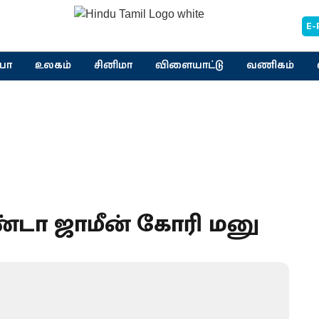
E-
யா
உலகம்
சினிமா
விளையாட்டு
வணிகம்
ண்டா ஜாமீன் கோரி மனு