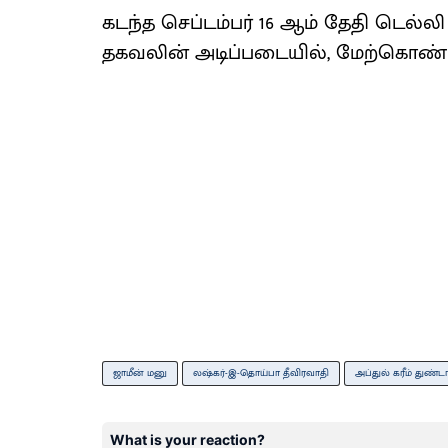
கடந்த செப்டம்பர் 16 ஆம் தேதி டெல்லி
தகவலின் அடிப்படையில், மேற்கொண்ட
ஜாமீன் மனு
லஷ்கர்-இ-தொய்பா தீவிரவாதி
அப்துல் கரீம் துண்ட