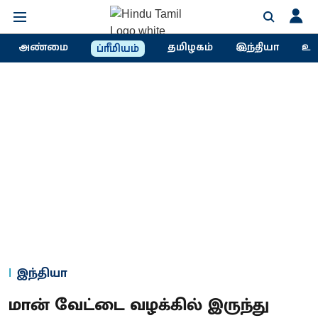
அண்மை
தமிழகம்
இந்தியா
உல
ப்ரீமியம்
இந்தியா
மான் வேட்டை வழக்கில் இருந்து