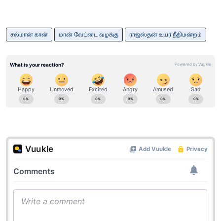
சல்மான் கான்
மான் வேட்டை வழக்கு
ராஜஸ்தன் உயர் நீதிமன்றம்