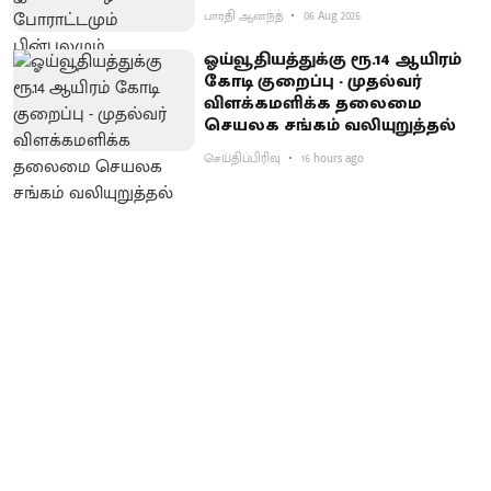
பாரதி ஆனந்த்
06 Aug 2026
ஓய்வூதியத்துக்கு ரூ.14 ஆயிரம்
கோடி குறைப்பு - முதல்வர்
விளக்கமளிக்க தலைமை
செயலக சங்கம் வலியுறுத்தல்
செய்திப்பிரிவு
16 hours ago