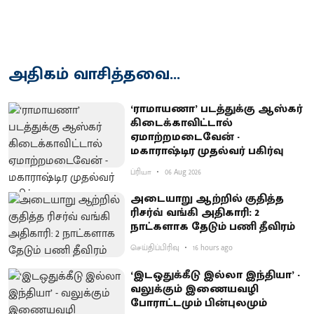
அதிகம் வாசித்தவை...
‘ராமாயணா’ படத்துக்கு ஆஸ்கர்
கிடைக்காவிட்டால்
ஏமாற்றமடைவேன் -
மகாராஷ்டிர முதல்வர் பகிர்வு
ப்ரியா
06 Aug 2026
அடையாறு ஆற்றில் குதித்த
ரிசர்வ் வங்கி அதிகாரி: 2
நாட்களாக தேடும் பணி தீவிரம்
செய்திப்பிரிவு
16 hours ago
‘இடஒதுக்கீடு இல்லா இந்தியா’ -
வலுக்கும் இணையவழி
போராட்டமும் பின்புலமும்