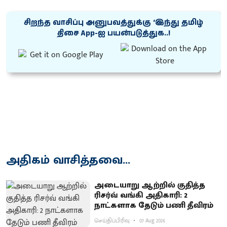
சிறந்த வாசிப்பு அனுபவத்துக்கு ‘இந்து தமிழ்
திசை App-ஐ பயன்படுத்துக..!
அதிகம் வாசித்தவை...
அடையாறு ஆற்றில் குதித்த
ரிசர்வ் வங்கி அதிகாரி: 2
நாட்களாக தேடும் பணி தீவிரம்
செய்திப்பிரிவு
07 Aug 2026