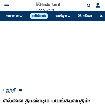
அண்மை
தமிழகம்
இந்தியா
உல
ப்ரீமியம்
இந்தியா
எல்லை தாண்டிய பயங்கரவாதம்: