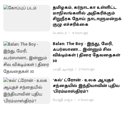
தமிழகம், கர்நாடகா உள்ளிட்ட
மாநிலங்களில் அதிகரிக்கும்
சிறுநீரக நோய்: நாடாளுமன்றக்
குழு எச்சரிக்கை
டெக்ஸ்டர்
18 hours ago
Balan: The Boy - இந்து, மேரி,
ஃபர்ஸானா... இன்னும் சில
விக்டிம்கள் | திரை தேவதைகள்
30
பாரதி ஆனந்த்
22 hours ago
‘கல்’ ட்ரோன் - உலக ஆயுதச்
சந்தையில் இந்தியாவின் புதிய
‘பிரம்மாஸ்திரம்’!
போத்தி ராஜ்.க
21 hours ago