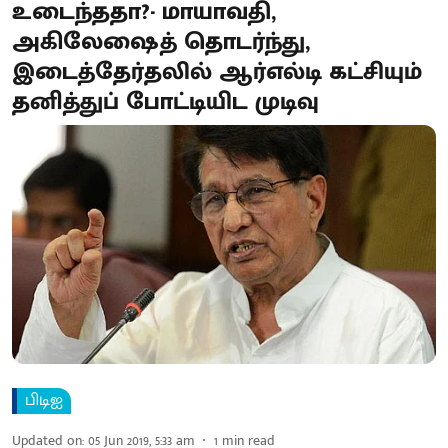
உடைந்ததா?- மாயாவதி,
அகிலேஷைத் தொடர்ந்து,
இடைத்தேர்தலில் ஆர்எல்டி கட்சியும்
தனித்துப் போட்டியிட முடிவு
பிடிஐ
Updated on
:
05 Jun 2019, 5:33 am
1
min read