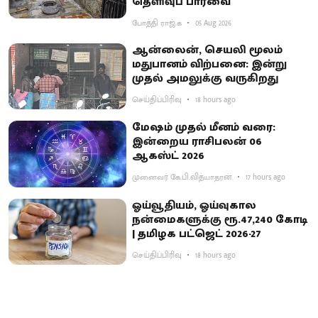
தெளிவுப் பார்வை
போத்தி ராஜ்.க
05 Aug 2026
ஆன்லைன், செயலி மூலம்
மதுபானம் விற்பனை: இன்று
முதல் அமலுக்கு வருகிறது
செய்திப்பிரிவு
18 hours ago
மேஷம் முதல் மீனம் வரை:
இன்றைய ராசிபலன் 06
ஆகஸ்ட் 2026
முனைவர் கே.பி.வித்யாதரன்
17 hours ago
ஓய்வூதியம், ஓய்வுகால
நன்மைகளுக்கு ரூ.47,240 கோடி
| தமிழக பட்ஜெட் 2026-27
செய்திப்பிரிவு
18 hours ago