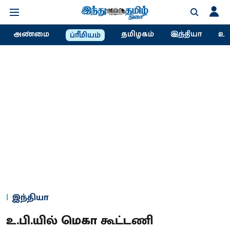
அண்மை
தமிழகம்
இந்தியா
உல
ப்ரீமியம்
இந்தியா
உ.பி.யில் மெகா கூட்டணி