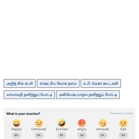
அஜித் சிங் கட்சி
ராஷ்ட்ரிய லோக் தளம்
உ.பி. மெகா கூட்டணி
மாயாவதி தனித்துப் போட்டி
அகிலேஷ் யாதவ் தனித்துப் போட்டி