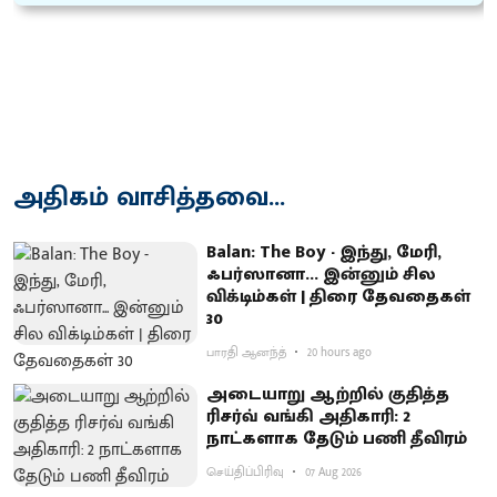
அதிகம் வாசித்தவை...
Balan: The Boy - இந்து, மேரி,
ஃபர்ஸானா... இன்னும் சில
விக்டிம்கள் | திரை தேவதைகள்
30
பாரதி ஆனந்த்
20 hours ago
அடையாறு ஆற்றில் குதித்த
ரிசர்வ் வங்கி அதிகாரி: 2
நாட்களாக தேடும் பணி தீவிரம்
செய்திப்பிரிவு
07 Aug 2026