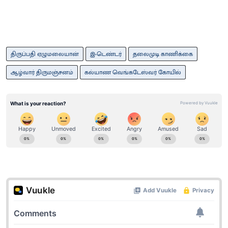
திருப்பதி ஏழுமலையான்
இ-டெண்டர்
தலைமுடி காணிக்கை
ஆழ்வார் திருமஞ்சனம்
கல்யாண வெங்கடேஸ்வர் கோயில்