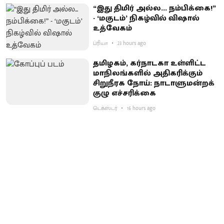
“இது திமிர் அல்ல... நம்பிக்கை!”
- ‘மகுடம்’ நிகழ்வில் விஷால்
உத்வேகம்
ப்ரியா
23 hours ago
தமிழகம், கர்நாடகா உள்ளிட்ட
மாநிலங்களில் அதிகரிக்கும்
சிறுநீரக நோய்: நாடாளுமன்றக்
குழு எச்சரிக்கை
டெக்ஸ்டர்
16 hours ago