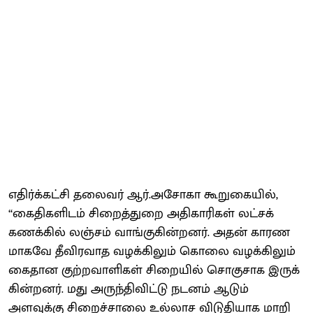
எதிர்க்​கட்சி தலை​வர் ஆர்​.அசோகா கூறுகை​யில்,
‘‘கை​தி​களிடம் சிறைத்​துறை அதி​காரி​கள் லட்​சக்​
கணக்​கில் லஞ்​சம் வாங்​கு​கின்​றனர். அதன் காரண​
மாகவே தீவிர​வாத வழக்​கிலும் கொலை வழக்​கிலும்
கைதான குற்​ற​வாளி​கள் சிறை​யில் சொகு​சாக இருக்​
கின்​றனர். மது அருந்​தி​விட்டு நடனம் ஆடும்
அளவுக்கு சிறைச்​சாலை உல்​லாச விடு​தி​யாக மாறி​