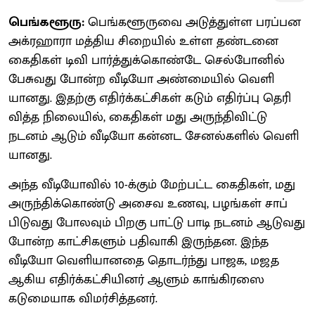
பெங்களூரு:
பெங்​களூருவை அடுத்​துள்ள‌ பரப்பன
அக்​ரஹாரா மத்​திய சிறை​யில் உள்ள தண்​டனை
கைதி​கள் டிவி பார்த்​துக்​கொண்டே செல்​போனில்
பேசுவது போன்ற வீடியோ அண்​மை​யில் வெளி​
யானது. இதற்கு எதிர்க்​கட்​சிகள் கடும் எதிர்ப்பு தெரி​
வித்த நிலை​யில், கைதி​கள் மது அருந்​தி​விட்டு
நடனம் ஆடும் வீடியோ கன்னட சேனல்​களில் வெளி​
யானது.
அந்த வீடியோ​வில் 10-க்​கும் மேற்​பட்ட கைதி​கள், மது
அருந்​திக்​கொண்டு அசைவ உணவு, பழங்​கள் சாப்​
பிடு​வது போல​வும் பிறகு பாட்டு பாடி நடனம் ஆடு​வது
போன்ற காட்​சிகளும் பதி​வாகி இருந்​தன. இந்த
வீடியோ வெளி​யானதை தொடர்ந்து பாஜக, மஜத
ஆகிய எதிர்க்​கட்​சி​யினர் ஆளும் காங்​கிரஸை
கடுமை​யாக விமர்​சித்​தனர்.