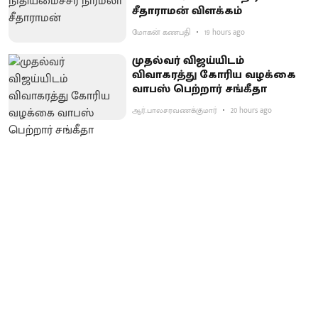
சீதாராமன் விளக்கம்
மோகன் கணபதி
19 hours ago
முதல்வர் விஜய்யிடம்
விவாகரத்து கோரிய வழக்கை
வாபஸ் பெற்றார் சங்கீதா
ஆர்.பாலசரவணக்குமார்
20 hours ago