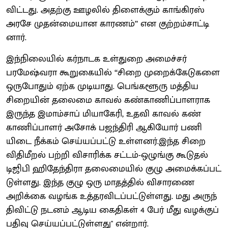
விட்​டது. அதற்கு ஊழலில் திளைக்​கும் காங்​கிரஸ்
அரசே முதன்​மை​யான காரணம்’’ என குற்​றம்​சாட்​டி​
னார்.
இந்​நிலை​யில் கர்​நாடக உள்​துறை அமைச்​சர்
பரமேஷ்வரா கூறுகை​யில் ‘‘சிறை முறைக்​கேடு​களை
ஒரு​போதும் ஏற்க முடி​யாது. பெங்​களூரு மத்​திய
சிறை​யின் தலைமை காவல் கண்​காணிப்​பாள​ராக
இருந்த இமாம்​சாப் மியாகேரி, உதவி காவல் கண்​
காணிப்​பாளர் அசோக் பஜந்​திரி ஆகியோர் பணி​
யிடை நீக்​கம் செய்​யப்​பட்டு உள்​ளனர்.இந்த சிறை
விதி​மீறல் பற்றி விசா​ரிக்க சட்​டம்​-ஒழுங்கு கூடு​தல்
டிஜிபி ஹிதேந்​திரா தலை​மை​யில் குழு அமைக்​கப்​பட்​
டுள்​ளது. இந்த குழு ஒரு மாதத்​தில் விசா​ரணை
அறிக்கை வழங்க உத்​தர​விடப்​பட்​டுள்​ளது. மது அருந்​
தி​விட்டு நடனம் ஆடிய கைதி​கள் 4 பேர் மீது வழக்​குப்​
பதிவு செய்​யப்​பட்​டுள்​ளது'' என்​றார்​.