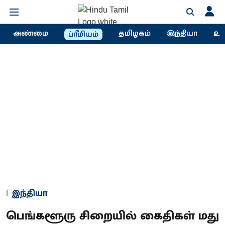
அண்மை
தமிழகம்
இந்தியா
உல
ப்ரீமியம்
இந்தியா
பெங்களூரு சிறையில் கைதிகள் மது