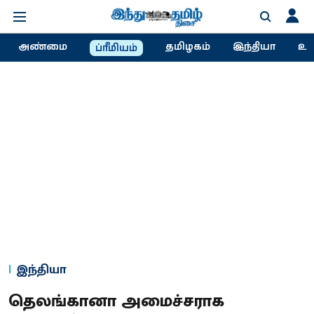
அண்மை
தமிழகம்
இந்தியா
உல
ப்ரீமியம்
இந்தியா
தெலங்கானா அமைச்சராக