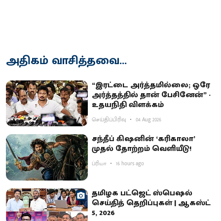
அதிகம் வாசித்தவை...
“இரட்டை அர்த்தமில்லை; ஒரே
அர்த்தத்தில் தான் பேசினேன்” -
உதயநிதி விளக்கம்
செய்திப்பிரிவு
04 Aug 2026
சந்தீப் கிஷனின் ‘கரிகாலா’
முதல் தோற்றம் வெளியீடு!
ப்ரியா
16 hours ago
தமிழக பட்ஜெட் ஸ்பெஷல்
செய்தித் தெறிப்புகள் | ஆகஸ்ட்
5, 2026