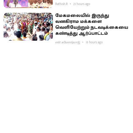
Rathish.R
23 hours ago
மேகமலையில் இருந்து
வனகிராம மக்களை
வெளியேற்றும் நடவடிக்கையை
கண்டித்து ஆர்ப்பாட்டம்
என்.கணேஷ்ராஜ்
19 hours ago