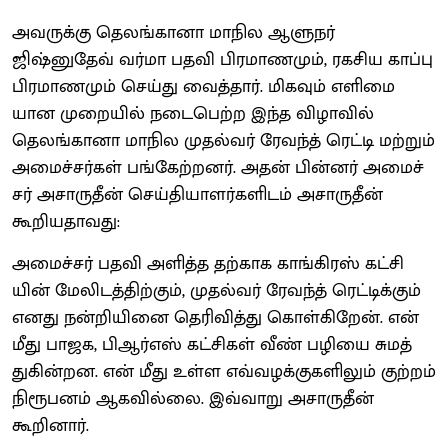
அவருக்கு தெலங்​கானா மாநில ஆளுநர்
ஜிஷ்னுதேவ் வர்மா பதவி பிர​மாண​மும், ரகசிய காப்பு
பிர​மாண​மும் செய்து வைத்​தார். மிக​வும் எளிமை​
யான முறை​யில் நடை​பெற்ற இந்த விழா​வில்
தெலங்​கானா மாநில முதல்​வர் ரேவந்த் ரெட்டி மற்​றும்
அமைச்​சர்​கள் பங்​கேற்​றனர். அதன் பின்​னர் அமைச்​
சர் அசாருதீன் செய்​தி​யாளர்​களிடம் அசாருதீன்
கூறியதாவது:
அமைச்​சர் பதவி அளித்த தற்காக காங்​கிரஸ் கட்​சி​
யின் மேலிடத்​திற்​கும், முதல்​வர் ரேவந்த் ரெட்​டிக்​கும்
எனது நன்​றி​யினை தெரி​வித்து கொள்​கிறேன். என்
மீது பாஜக, பிஆர்​எஸ் கட்​சிகள் வீண் பழியை சுமத்​
துகின்​றன. என் மீது உள்ள எவ்​வழக்​கு​களி​லும் குற்​றம்
நிரூபனம் ஆகவில்​லை. இவ்வாறு அசாருதீன்
கூறினார்.