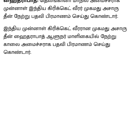
ஹைதராபாத்:
தெலங்​கானா மாநில அமைச்​ச​ராக
முன்​னாள் இந்​திய கிரிக்​கெட் வீரர் முகமது அசா​ரு​
தீன் நேற்று பதவி பிர​மாணம் செய்து கொண்​டார்.
இந்​திய முன்​னாள் கிரிக்​கெட் வீர​ரான முகமது அசா​ரு​
தீன் ஹைத​ரா​பாத் ஆளுநர் மாளி​கை​யில் நேற்று
காலை அமைச்​ச​ராக பதவி பிர​மாணம் செய்து
கொண்​டார்.