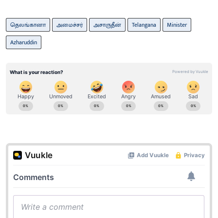
தெலங்கானா
அமைச்சர்
அசாருதீன்
Telangana
Minister
Azharuddin