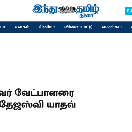
E-
யா
உலகம்
சினிமா
விளையாட்டு
வணிகம்
்வர் வேட்பாளரை
 தேஜஸ்வி யாதவ்