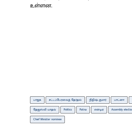
உள்ளன.
பாஜக
சட்டப்பேரவைத் தேர்தல்
நிதிஷ் குமார்
பாட்னா
தேஜஸ்வி யாதவ்
Politics
Patna
என்டிஏ
Assembly electio
Chief Minister nominee