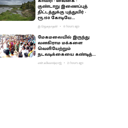
காவிரி - வைகை -
குண்டாறு இணைப்புத்
திட்டத்துக்கு புத்துயிர் -
ரூ.150 கோடியே
ஒதுக்கியதால் விவசாயிகள்
இ.ஜெகநாதன்
19 hours ago
ஏமாற்றம்
மேகமலையில் இருந்து
வனகிராம மக்களை
வெளியேற்றும்
நடவடிக்கையை கண்டித்து
ஆர்ப்பாட்டம்
என்.கணேஷ்ராஜ்
23 hours ago