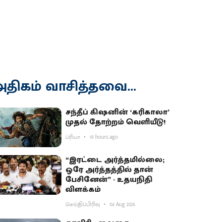
திகம் வாசித்தவை...
சந்தீப் கிஷனின் ‘கரிகாலா’
முதல் தோற்றம் வெளியீடு!
ப்ரியா
19 hours ago
“இரட்டை அர்த்தமில்லை;
ஒரே அர்த்தத்தில் தான்
பேசினேன்” - உதயநிதி
விளக்கம்
செய்திப்பிரிவு
04 Aug 2026