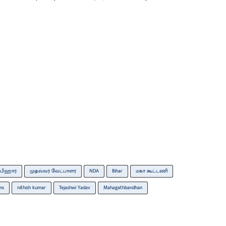
பிஹார்
முதல்வர் வேட்பாளர்
NDA
Bihar
மகா கூட்டணி
ns
nithish kumar
Tejashwi Yadav
Mahagathbandhan