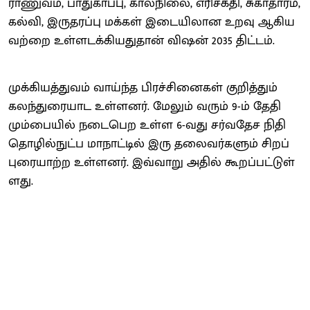
ராணுவம், பாது​காப்​பு, காலநிலை, எரிசக்​தி, சுகா​தா​ரம்,
கல்​வி, இருதரப்பு மக்​கள் இடையி​லான உறவு ஆகிய​
வற்றை உள்​ளடக்​கியது​தான் விஷன் 2035 திட்​டம்.
முக்​கி​யத்​து​வம் வாய்ந்த பிரச்​சினை​கள் குறித்​தும்
கலந்​துரை​யாட உள்​ளனர். மேலும் வரும் 9-ம் தேதி
மும்​பை​யில் நடை​பெற உள்ள 6-வது சர்​வ​தேச நிதி
தொழில்​நுட்ப மாநாட்​டில் இரு தலை​வர்​களும் சிறப்​
புரை​யாற்ற உள்​ளனர். இவ்​​வாறு அதில்​ கூறப்​பட்​டுள்​
ளது.