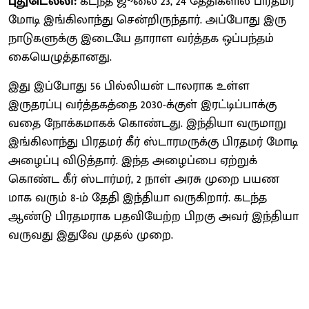
புதுடெல்லி:
கடந்த ஜூலை 23, 24 தேதிகளில் பிரதமர்
மோடி இங்​கிலாந்து சென்​றிருந்​தார். அப்​போது இரு
நாடு​களுக்கு இடையே தாராள வர்த்தக ஒப்​பந்​தம்
கையெழுத்​தானது.
இது இப்​போது 56 பில்​லியன் டால​ராக உள்ள
இருதரப்பு வர்த்​தகத்தை 2030-க்​குள் இரட்​டிப்​பாக்​கு​
வதை நோக்​க​மாகக் கொண்​டது. இந்​தியா வரு​மாறு
இங்​கிலாந்து பிரதமர் கீர் ஸ்டாரமருக்கு பிரதமர் மோடி
அழைப்பு விடுத்​தார். இந்த அழைப்பை ஏற்​றுக்​
கொண்ட கீர் ஸ்டார்​மர், 2 நாள் அரசு முறை பயண​
மாக வரும் 8-ம் தேதி இந்​தியா வரு​கிறார். கடந்த
ஆண்டு பிரதம​ராக பதவி​யேற்ற பிறகு அவர் இந்​தியா
வரு​வது இதுவே முதல் முறை.