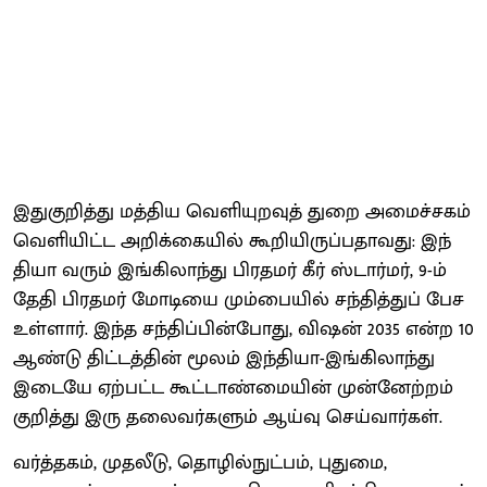
இதுகுறித்து மத்​திய வெளி​யுறவுத் துறை அமைச்​சகம்
வெளி​யிட்ட அறிக்​கை​யில் கூறி​யிருப்​ப​தாவது: இந்​
தியா வரும் இங்​கிலாந்து பிரதமர் கீர் ஸ்டார்​மர், 9-ம்
தேதி பிரதமர் மோடியை மும்​பை​யில் சந்​தித்​துப் பேச
உள்​ளார். இந்த சந்​திப்​பின்​போது, விஷன் 2035 என்ற 10
ஆண்டு திட்​டத்​தின் மூலம் இந்​தி​யா-இங்​கிலாந்து
இடையே ஏற்​பட்ட கூட்​டாண்​மை​யின் முன்​னேற்​றம்
குறித்து இரு தலை​வர்​களும் ஆய்வு செய்​வார்​கள்.
வர்த்​தகம், முதலீடு, தொழில்​நுட்​பம், புது​மை,