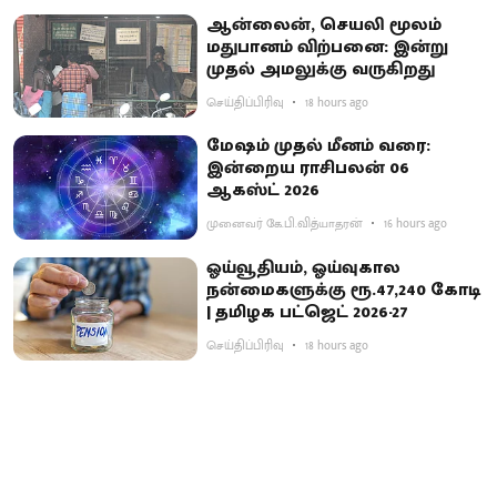
ஆன்லைன், செயலி மூலம்
மதுபானம் விற்பனை: இன்று
முதல் அமலுக்கு வருகிறது
செய்திப்பிரிவு
18 hours ago
மேஷம் முதல் மீனம் வரை:
இன்றைய ராசிபலன் 06
ஆகஸ்ட் 2026
முனைவர் கே.பி.வித்யாதரன்
16 hours ago
ஓய்வூதியம், ஓய்வுகால
நன்மைகளுக்கு ரூ.47,240 கோடி
| தமிழக பட்ஜெட் 2026-27
செய்திப்பிரிவு
18 hours ago