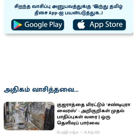
சிறந்த வாசிப்பு அனுபவத்துக்கு ‘இந்து தமிழ்
திசை App-ஐ பயன்படுத்துக..!
அதிகம் வாசித்தவை...
குஜராத்தை மிரட்டும் ‘சண்டிபுரா
வைரஸ்’ - அறிகுறிகள் முதல்
பாதிப்புகள் வரை | ஒரு
தெளிவுப் பார்வை
போத்தி ராஜ்.க
05 Aug 2026