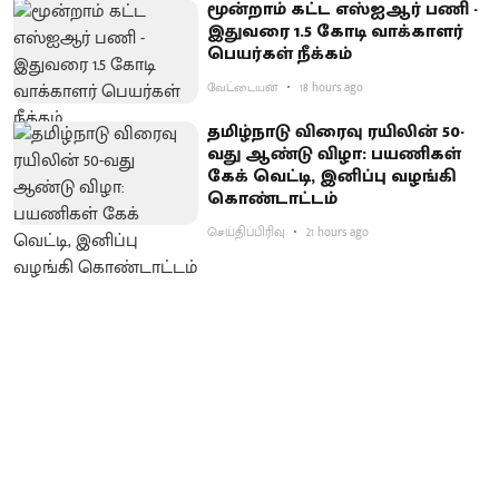
மூன்றாம் கட்ட எஸ்ஐஆர் பணி -
இதுவரை 1.5 கோடி வாக்காளர்
பெயர்கள் நீக்கம்
வேட்டையன்
18 hours ago
தமிழ்நாடு விரைவு ரயிலின் 50-
வது ஆண்டு விழா: பயணிகள்
கேக் வெட்டி, இனிப்பு வழங்கி
கொண்டாட்டம்
செய்திப்பிரிவு
21 hours ago