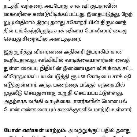
நடத்தி வந்​தனர். அப்​போது சாக் ஷி குப்​தா​வின்
கைவரிசை கண்​டு​பிடிக்​கப்​பட்​டது. இதையடுத்​து, நேற்​
று​முன்​தினம் இரவு தனது சகோ​தரி​யின் திரு​மணத்​
தில் பங்​கேற்​றிருந்த சாக் ஷியை போலீ​ஸார் கைது
செய்து சிறை​யில் அடைத்​தனர்.
இதுகுறித்து விசா​ரணை அதி​காரி இப்​ராகிம் கான்
கூறிய​தாவது: வங்​கி​யில் வாடிக்​கை​யாளர்​கள் வைத்​
துள்ள வைப்பு நிதி​யின் இணை​யதள லிங்க்கை சட்​ட​
விரோத​மாகப் பயன்​படுத்தி ரூ.4.58 கோடியை சாக் ஷி
எடுத்​துள்​ளார். அந்த பணத்தை பங்​குச் சந்​தை​யில்
முதலீடு செய்​துள்​ளது உறுதி செய்​யப்​பட்​டுள்​ளது.
அதற்​காக வங்கி வாடிக்​கை​யாளர்​களின் மொபைல்
போன் எண்​களை​யும் கணக்​கு​களில் மாற்றி உள்​ளார்.
போன் எண்கள் மாற்றம்:
அவற்​றுக்​குப் பதில் தனது