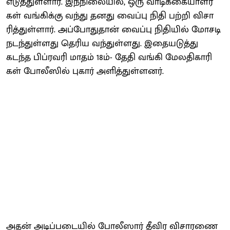
எடுத்​துள்​ளார். இந்​நிலை​யில், ஒரு வாடிக்​கை​யாளர்​
கள் வங்​கிக்கு வந்து தனது வைப்பு நிதி பற்றி விசா​
ரித்​துள்​ளார். அப்​போது​தான் வைப்பு நிதி​யில் மோசடி
நடந்​துள்​ளது தெரிய வந்​துள்​ளது. இதையடுத்து
கடந்த பிப்​ர​வரி மாதம் 18ம்- தேதி வங்கி மேல​தி​காரி​
கள் போலீ​ஸில் புகார் அளித்​துள்​ளனர்.
அதன் அடிப்​படை​யில் போலீ​ஸார் தீவிர விசா​ரணை