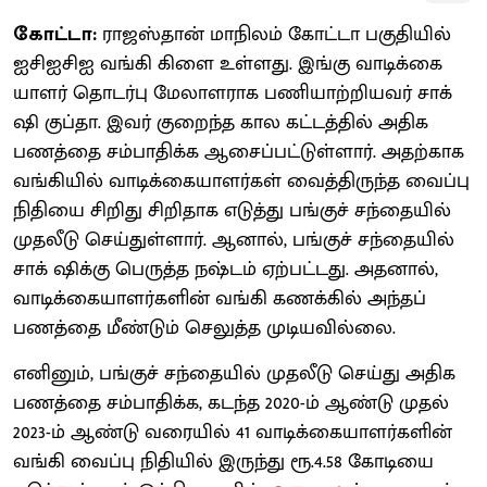
கோட்டா: ​
ராஜஸ்​தான் மாநிலம் கோட்டா பகு​தி​யில்
ஐசிஐசிஐ வங்கி கிளை உள்​ளது. இங்கு வாடிக்​கை​
யாளர் தொடர்பு மேலாளராக பணி​யாற்​றிய​வர் சாக்
ஷி குப்​தா. இவர் குறைந்த கால கட்​டத்தில் அதிக
பணத்தை சம்​பா​திக்க ஆசைப்​பட்​டுள்​ளார். அதற்​காக
வங்​கி​யில் வாடிக்​கை​யாளர்​கள் வைத்​திருந்த வைப்பு
நிதியை சிறிது சிறி​தாக எடுத்து பங்​குச் சந்​தை​யில்
முதலீடு செய்​துள்​ளார். ஆனால், பங்​குச் சந்​தை​யில்
சாக் ஷிக்கு பெருத்த நஷ்டம் ஏற்​பட்​டது. அதனால்,
வாடிக்​கை​யாளர்​களின் வங்கி கணக்​கில் அந்​தப்
பணத்தை மீண்​டும் செலுத்த முடிய​வில்​லை.
எனினும், பங்​குச் சந்​தை​யில் முதலீடு செய்து அதிக
பணத்தை சம்​பா​திக்க, கடந்த 2020-ம் ஆண்டு முதல்
2023-ம் ஆண்டு வரை​யில் 41 வாடிக்​கை​யாளர்​களின்
வங்கி வைப்பு நிதி​யில் இருந்து ரூ.4.58 கோடியை