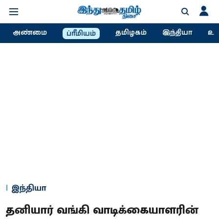
அண்மை
தமிழகம்
இந்தியா
உல
ப்ரீமியம்
இந்தியா
தனியார் வங்கி வாடிக்கையாளரின்