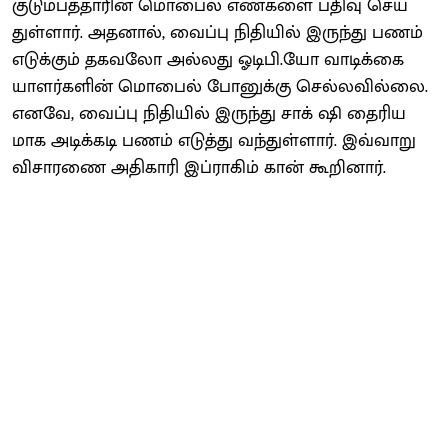
குடும்​பத்​தா​ரின் மொபைல் எண்​களை பதிவு செய்​
துள்​ளார். அதனால், வைப்பு நிதி​யில் இருந்து பணம்
எடுக்​கும் தகவலோ அல்​லது ஓடிபி.யோ வாடிக்​கை​
யாளர்​களின் மொபைல் போனுக்கு செல்​ல​வில்​லை.
எனவே, வைப்பு நிதி​யில் இருந்து சாக் ஷி தைரிய​
மாக அடிக்​கடி பணம் எடுத்து வந்​துள்​ளார். இவ்​வாறு
வி​சா​ரணை அதி​காரி இப்​ராகிம்​ கான்​ கூறி​னார்​.