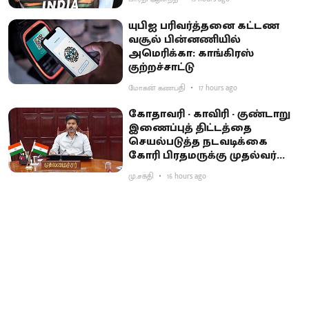
யுபிஐ பரிவர்த்தனை கட்டண
வசூல் பின்னணியில்
அமெரிக்கா: காங்கிரஸ்
குற்றச்சாட்டு
மோகன் கணபதி
17 hours ago
கோதாவரி - காவிரி - குண்டாறு
இணைப்புத் திட்டத்தை
செயல்படுத்த நடவடிக்கை
கோரி பிரதமருக்கு முதல்வர்
விஜய் கடிதம்
மு.சக்தி
16 hours ago