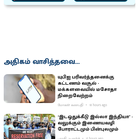
அதிகம் வாசித்தவை...
யுபிஐ பரிவர்த்தனைக்கு
கட்டணம் வசூல் -
மக்களவையில் மசோதா
நிறைவேற்றம்
மோகன் கணபதி
18 hours ago
‘இடஒதுக்கீடு இல்லா இந்தியா’ -
வலுக்கும் இணையவழி
போராட்டமும் பின்புலமும்
பாரதி ஆனந்த்
15 hours ago