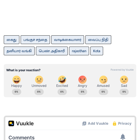
கைது
பங்குச் சந்தை
வாடிக்கையாளர்
வைப்பு நிதி
தனியார் வங்கி
பெண் அதிகாரி
rajasthan
Kota