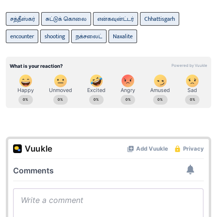
சத்தீஸ்கர்
சுட்டுக் கொலை
என்கவுன்ட்டர்
Chhattisgarh
encounter
shooting
நக்சலைட்
Naxalite