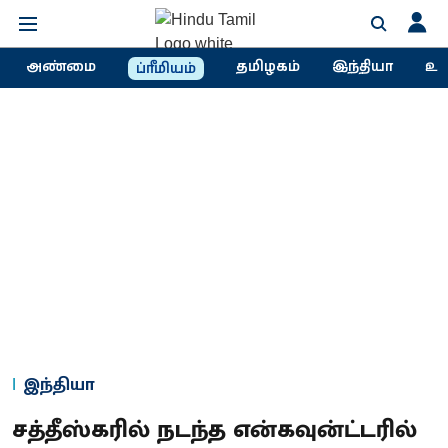
அண்மை
தமிழகம்
இந்தியா
உல
ப்ரீமியம்
இந்தியா
சத்தீஸ்கரில் நடந்த என்கவுன்ட்டரில்