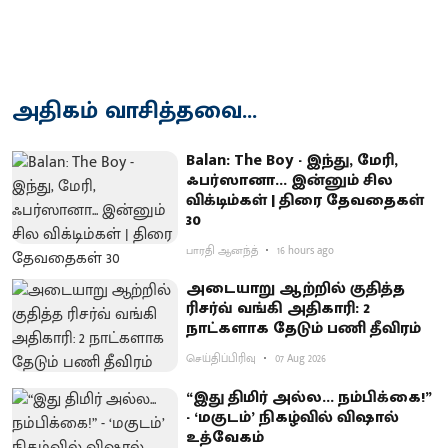
அதிகம் வாசித்தவை...
Balan: The Boy - இந்து, மேரி,
ஃபர்ஸானா... இன்னும் சில
விக்டிம்கள் | திரை தேவதைகள்
30
பாரதி ஆனந்த்
16 hours ago
அடையாறு ஆற்றில் குதித்த
ரிசர்வ் வங்கி அதிகாரி: 2
நாட்களாக தேடும் பணி தீவிரம்
செய்திப்பிரிவு
07 Aug 2026
“இது திமிர் அல்ல... நம்பிக்கை!”
- ‘மகுடம்’ நிகழ்வில் விஷால்
உத்வேகம்