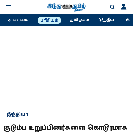
அண்மை
தமிழகம்
இந்தியா
உல
ப்ரீமியம்
இந்தியா
குடும்ப உறுப்பினர்களை கொடூரமாக