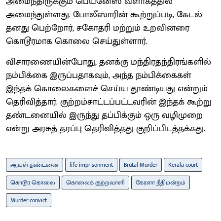
அமைந்திருக்கும் பெய்னேஸ் வளாகத்தில்
அமைந்துள்ளது. போலீஸாரின் கூற்றுப்படி, கேடல்
தனது பெற்றோர், சகோதரி மற்றும் உறவினரை
கொடூரமாக கொலை செய்துள்ளார்.
விசாரணையின்போது, தனக்கு மந்திரதந்திரங்களில்
நம்பிக்கை இருப்பதாகவும், அந்த நம்பிக்கைகள்
இந்தக் கொலைகளைச் செய்ய தூண்டியது என்றும்
தெரிவித்தார். குற்றம்சாட்டப்பட்டவரின் இந்தக் கூற்று
தண்டனையில் இருந்து தப்பிக்கும் ஒரு வழிமுறை
என்று அரசுத் தரப்பு தெரிவித்தது குறிப்பிடத்தக்கது.
ஆயுள் தண்டனை
life imprisonment
Brutal Murder
Kerala court
கொடூர கொலை
கொலைக் குற்றவாளி
கேரளா நீதிமன்றம்
Murder convict