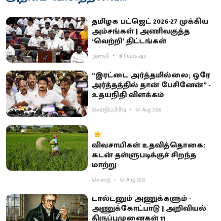
தமிழக பட்ஜெட் 2026-27 முக்கிய
அம்சங்கள் | அணிவகுத்த
‘வெற்றி’ திட்டங்கள்
அனலி
18 hours ago
“இரட்டை அர்த்தமில்லை; ஒரே
அர்த்தத்தில் தான் பேசினேன்” -
உதயநிதி விளக்கம்
செய்திப்பிரிவு
04 Aug 2026
விவசாயிகள் உதவித்தொகை:
கடன் தள்ளுபடிக்குச் சிறந்த
மாற்று
செ.சரத்
04 Aug 2026
டால்டனும் அணுக்களும் -
அணுக்கோட்பாடு | அறிவியல்
திருப்புமுனைகள் 11