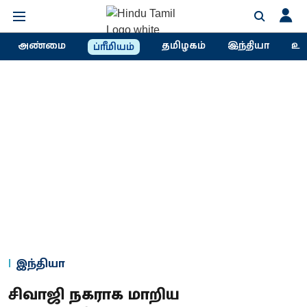
அண்மை
தமிழகம்
இந்தியா
உல
ப்ரீமியம்
இந்தியா
சிவாஜி நகராக மாறிய