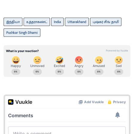
இந்தியா
உத்தராகண்ட்
India
Uttarakhand
புஷ்கர் சிங் தாமி
Pushkar Singh Dhami