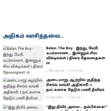
அதிகம் வாசித்தவை...
Balan: The Boy - இந்து, மேரி,
ஃபர்ஸானா... இன்னும் சில
விக்டிம்கள் | திரை தேவதைகள்
30
பாரதி ஆனந்த்
20 hours ago
அடையாறு ஆற்றில் குதித்த
ரிசர்வ் வங்கி அதிகாரி: 2
நாட்களாக தேடும் பணி தீவிரம்
செய்திப்பிரிவு
07 Aug 2026
“இது திமிர் அல்ல... நம்பிக்கை!”