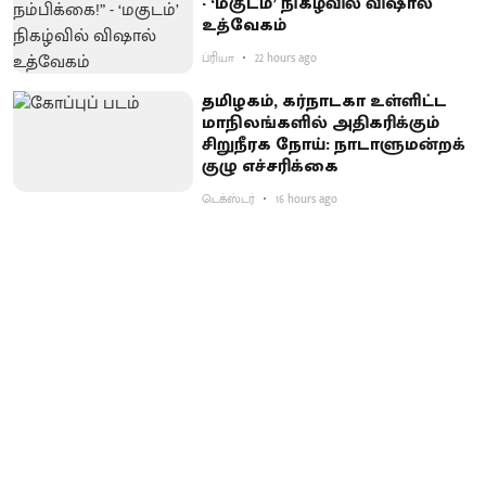
- ‘மகுடம்’ நிகழ்வில் விஷால்
உத்வேகம்
ப்ரியா
22 hours ago
தமிழகம், கர்நாடகா உள்ளிட்ட
மாநிலங்களில் அதிகரிக்கும்
சிறுநீரக நோய்: நாடாளுமன்றக்
குழு எச்சரிக்கை
டெக்ஸ்டர்
16 hours ago