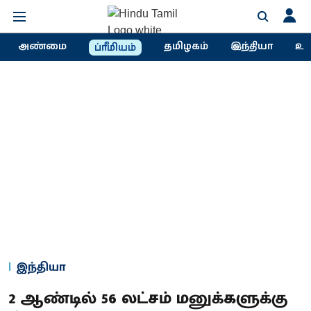
அண்மை
தமிழகம்
இந்தியா
உல
ப்ரீமியம்
இந்தியா
2 ஆண்டில் 56 லட்சம் மனுக்களுக்கு