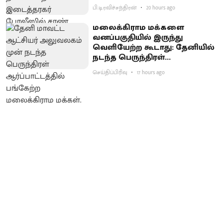
பி.டி.ரவிச்சந்திரன்
20 hours ago
மலைக்கிராம மக்களை
வனப்பகுதியில் இருந்து
வெளியேற்ற கூடாது: தேனியில்
நடந்த பெருந்திரள்
ஆர்ப்பாட்டத்தில் வலியுறுத்தல்
செய்திப்பிரிவு
17 hours ago