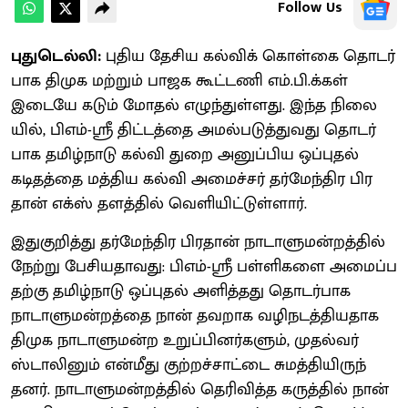
Follow Us
புதுடெல்லி:
பு​திய தேசிய கல்விக் கொள்கை தொடர்​
பாக திமுக மற்​றும் பாஜக கூட்​டணி எம்​.பி.க்​கள்
இடையே கடும் மோதல் எழுந்​துள்​ளது. இந்த நிலை​
யில், பிஎம்-ஸ்ரீ திட்​டத்தை அமல்​படுத்​து​வது தொடர்​
பாக தமிழ்​நாடு கல்வி துறை அனுப்பிய ஒப்​புதல்
கடிதத்தை மத்​திய கல்வி அமைச்​சர் தர்​மேந்​திர பிர​
தான் எக்ஸ் தளத்​தில் வெளி​யிட்​டுள்​ளார்.
இதுகுறித்து தர்​மேந்​திர பிர​தான் நாடாளு​மன்​றத்​தில்
நேற்று பேசி​ய​தாவது: பிஎம்-ஸ்ரீ பள்​ளி​களை அமைப்​ப​
தற்கு தமிழ்​நாடு ஒப்​புதல் அளித்​தது தொடர்​பாக
நாடாளு​மன்​றத்தை நான் தவறாக வழிநடத்​தி​ய​தாக
திமுக நாடாளு​மன்ற உறுப்​பினர்​களும், முதல்வர்
ஸ்டா​லினும் என்​மீது குற்​றச்​சாட்டை சுமத்​தி​யிருந்​
தனர். நாடாளு​மன்​றத்​தில் தெரி​வித்த கருத்​தில் நான்