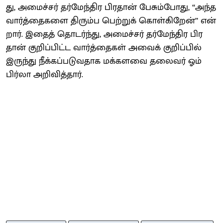
து, அமைச்​சர் தர்​மேந்​திர பிர​தான் பேசும்​போது, ‘‘அந்த
வார்த்​தைகளை திரும்ப பெற்​றுக் கொள்​கிறேன்’’ என்​
றார். இதைத் தொடர்ந்​து, அமைச்​சர் தர்​மேந்​திர பிர​
தான் குறிப்​பிட்ட வார்த்​தைகள் அவைக் குறிப்​பில்
இருந்து நீக்​கப்​படு​வ​தாக மக்​களவை தலை​வர் ஓம்
பிர்லா அறி​வித்​தார்.