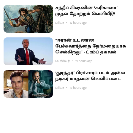
சந்தீப் கிஷனின் ‘கரிகாலா’
முதல் தோற்றம் வெளியீடு!
ப்ரியா
22 hours ago
“ஈரான் உடனான
பேச்சுவார்த்தை நேர்மறையாக
செல்கிறது” - ட்ரம்ப் தகவல்
டெக்ஸ்டர்
19 hours ago
‘துரந்தர்’ பிரச்சாரப் படம் அல்ல -
நடிகர் மாதவன் வெளிப்படை
ப்ரியா
19 hours ago