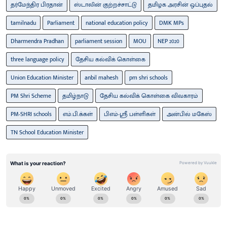
தர்மேந்திர பிரதான்
ஸ்டாலின் குற்றச்சாட்டு
தமிழக அரசின் ஒப்புதல்
tamilnadu
Parliament
national education policy
DMK MPs
Dharmendra Pradhan
parliament session
MOU
NEP 2020
three language policy
தேசிய கல்விக் கொள்கை
Union Education Minister
anbil mahesh
pm shri schools
PM Shri Scheme
தமிழ்​நாடு
தேசிய கல்விக் கொள்கை விவகாரம்
PM-SHRI schools
எம்​.பி.க்​கள்
பிஎம்-ஸ்ரீ பள்​ளிகள்
அன்​பில் மகேஸ்
TN School Education Minister