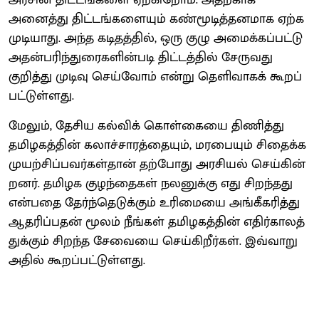
அனைத்து திட்​டங்​களை​யும் கண்​மூடித்​தன​மாக ஏற்க
முடி​யாது. அந்த கடிதத்​தில், ஒரு குழு அமைக்​கப்​பட்டு
அதன்​பரிந்​துரைகளின்​படி திட்​டத்​தில் சேரு​வது
குறித்து முடிவு செய்​வோம் என்று தெளி​வாகக் கூறப்​
பட்​டுள்​ளது.
மேலும், தேசிய கல்விக் கொள்​கையை திணித்து
தமிழகத்​தின் கலாச்​சா​ரத்​தை​யும், மரபை​யும் சிதைக்க
முயற்​சிப்​பவர்​கள்​தான் தற்​போது அரசி​யல் செய்​கின்​
றனர். தமிழக குழந்​தைகள் நலனுக்கு எது சிறந்​தது
என்​பதை தேர்ந்​தெடுக்​கும் உரிமையை அங்​கீகரித்து
ஆதரிப்​ப​தன் மூலம் நீங்​கள் தமிழகத்​தின் எதிர்​காலத்​
துக்​கும் சிறந்த சேவையை செய்​கிறீர்​கள். இவ்​வாறு
அதில் கூறப்​பட்​டுள்​ளது.