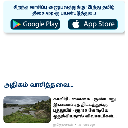
சிறந்த வாசிப்பு அனுபவத்துக்கு ‘இந்து தமிழ்
திசை App-ஐ பயன்படுத்துக..!
அதிகம் வாசித்தவை...
காவிரி - வைகை - குண்டாறு
இணைப்புத் திட்டத்துக்கு
புத்துயிர் - ரூ.150 கோடியே
ஒதுக்கியதால் விவசாயிகள்
ஏமாற்றம்
இ.ஜெகநாதன்
22 hours ago