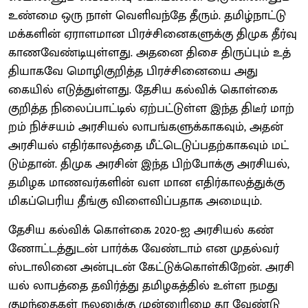
உண்மை ஒரு நாள் வெளிவந்தே தீரும். தமிழ்​நாட்டு
மக்​களின் ஏராள​மான பிரச்​சினை​களுக்கு திமுக தீர்வு
காணவேண்​டி​யுள்​ளது. அதனை திசை திருப்​பும் உத்​
தி​யாகவே மொழிகுறித்த பிரச்​சினையை அது
கையில் எடுத்​துள்​ளது. தேசிய கல்விக் கொள்கை
குறித்​த நிலைப்​பாட்​டில் ஏற்​பட்​டுள்ள இந்த திடீர் மாற்​
றம் நிச்​ச​யம் அரசி​யல் லாபங்​களுக்​காக​வும், அதன்
அரசி​யல் எதிர்​காலத்தை மீட்​டெடுப்​ப​தற்​காகவும் மட்​
டும்​தான். திமுக அரசின் இந்த பிற்​போக்கு அரசி​யல்,
தமிழக மாணவர்​களின் வள மான எதிர்​காலத்​துக்கு
மிகப்​பெரிய தீங்கு விளை​விப்​ப​தாக அமை​யும்.
தேசிய கல்விக் கொள்கை 2020-ஐ அரசி​யல் கண்​
ணோட்​டத்​துடன் பார்க்க வேண்​டாம் என முதல்​வர்
ஸ்டா​லினை அன்​புடன் கேட்டுக்​கொள்​கிறேன். அரசி​
யல் லாபத்தை தவிர்த்து தமிழகத்​தில் உள்ள நமது
குழந்​தைகள் நலனுக்கு முன்​னுரிமை தர வேண்​டு​