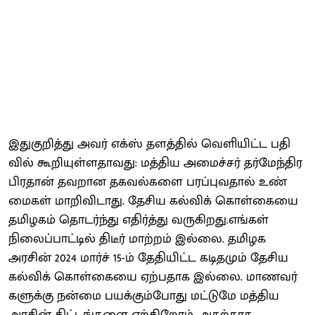
இதுகுறித்து அவர் எக்ஸ் தளத்​தில் வெளி​யிட்ட பதி​
வில் கூறி​யுள்​ள​தாவது: மத்​திய அமைச்​சர் தர்​மேந்​திர
பிர​தான் தவறான தகவல்​களை பரப்​புவ​தால் உண்​
மை​கள் மாறி​வி​டாது. தேசிய கல்விக் கொள்​கையை
தமிழகம் தொடர்ந்து எதிர்த்து வரு​கிறது.எங்​கள்
நிலைப்​பாட்​டில் திடீர் மாற்​றம் இல்​லை. தமிழக
அரசின் 2024 மார்ச் 15-ம் தேதி​யிட்ட கடித​மும் தேசிய
கல்விக் கொள்​கையை ஏற்​ப​தாக இல்​லை. மாணவர்​
களுக்கு நன்மை பயக்​கும்​போது மட்​டுமே மத்​திய
அரசின் திட்​டங்​களை ஏற்​கிறோம். அதற்​காக