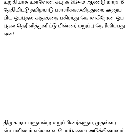
உறு​தி​யாக உள்​ளேன். கடந்த 2024-ம்​ ஆண்டு மார்ச் 15
தேதி​யிட்டு தமிழ்​நாடு பள்​ளிக்​கல்​வித்​துறை அனுப்​
பிய ஒப்​புதல் கடிதத்தை பகிர்ந்து கொள்​கிறேன். ஒப்​
புதல் தெரி​வித்​து​விட்டு பின்​னர் மறுப்பு தெரி​விப்​பது
ஏன்?
திமுக நாடாளு​மன்ற உறுப்​பினர்​களும், முதல்வர்
ஸ்டா​லினும் எவ்​வளவு பொய்​களை அடுக்​கி​னாலும்