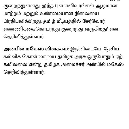
குறைந்துள்ளது. இந்த புள்ளவிவரங்கள் ஆழமான
மாற்றம் மற்றும் உண்மையான நிலையை
பிரதிபலிக்கிறது. தமிழ் மீடியத்தில் சேர்வோர்
எண்ணிக்கைதொடர்ந்து குறைந்து வருகிறது’ என
தெரிவித்துள்ளார்.
அன்​பில் மகேஸ் விளக்​கம்
: இதனிடையே, தேசிய
கல்விக் கொள்​கையை தமிழக அரசு ஒரு​போதும் ஏற்​
க​வில்லை என்று தமிழக அமைச்​சர் அன்​பில் மகேஸ்
தெரி​வித்​துள்​ளார்.