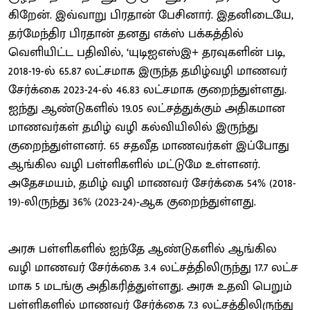
கிறேன். இவ்​வாறு பிர​தான் பேசி​னார். இதனிடையே,
தர்மேந்திர பிரதான் தனது எக்ஸ் பக்கத்தில்
வெளியிட்ட பதிவில், ‘யுடிஐஎஸ்இ+ தரவுகளின் படி,
2018-19-ல் 65.87 லட்​ச​மாக இருந்த தமிழ்வழி மாணவர்
சேர்க்கை 2023-24-ல் 46.83 லட்​ச​மாக குறைந்​துள்​ளது.
ஐந்து ஆண்​டு​களில் 19.05 லட்​சத்​துக்​கும் அதி​க​மான
மாணவர்​கள் தமிழ் வழி கல்​வியி​லில் இருந்து
குறைந்​துள்​ளனர். 65 சதவீத மாணவர்​கள் இப்​போது
ஆங்​கில வழி பள்​ளி​களில் மட்​டுமே உள்​ளனர்.
அதேசம​யம், தமிழ் வழி மாணவர் சேர்க்கை 54% (2018-
19)-லிருந்து 36% (2023-24)-ஆக குறைந்​துள்​ளது.
அரசு பள்​ளி​களில் ஐந்தே ஆண்​டு​களில் ஆங்​கில
வழி மாணவர் சேர்க்கை 3.4 லட்​சத்​திலிருந்து 17.7 லட்​ச​
மாக 5 மடங்கு அதி​கரித்​துள்​ளது. அரசு உதவி பெறும்
பள்ளிகளில் மாணவர் சேர்க்கை 7.3 லட்சத்திலிருந்து