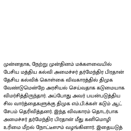
முன்​ன​தாக, நேற்று முன்​தினம் மக்​களவை​யில்
பேசிய மத்​திய கல்வி அமைச்​சர் தர்​மேந்​திர பிர​தான்
தேசிய கல்விக் கொள்கை விவ​காரத்​தில் திமுக
வேண்​டுமென்றே அரசி​யல் செய்​வ​தாக கடுமை​யாக
விமர்​சித்திருந்தார். அப்​போது அவர் பயன்​படுத்​திய
சில வார்த்​தைகளுக்கு திமுக எம்​.பி.க்​கள் கடும் ஆட்​
சேபம் தெரி​வித்​தனர். இந்த விவ​காரம் தொடர்​பாக
அமைச்​சர் தர்​மேந்​திர பிர​தான் மீது கனி​மொழி
உரிமை மீறல் நோட்​டீஸும் வழங்​கி​னார். இதையடுத்​