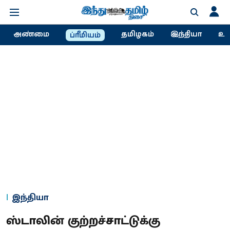
அண்மை
தமிழகம்
இந்தியா
உல
ப்ரீமியம்
இந்தியா
ஸ்டாலின் குற்றச்சாட்டுக்கு